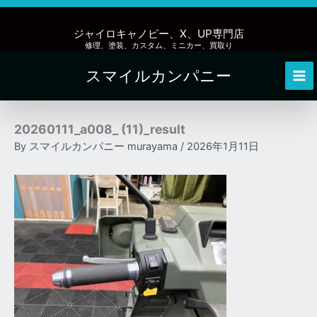
内
容
ジャイロキャノピー、X、UP専門店
を
修理、塗装、カスタム、ミニカー、買取り
ス
スマイルカンパニー
キ
Mai
ッ
Me
プ
20260111_a008_ (11)_result
By
スマイルカンパニー murayama
/
2026年1月11日