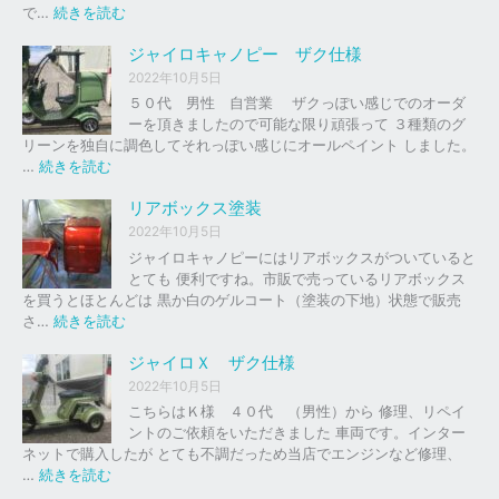
の
:
で…
続きを読む
バ
ジ
イ
ャ
ジャイロキャノピー ザク仕様
ク
イ
2022年10月5日
、
ロ
５０代 男性 自営業 ザクっぽい感じでのオーダ
車
Ｘ
ーを頂きましたので可能な限り頑張って ３種類のグ
の
リーンを独自に調色してそれっぽい感じにオールペイント しました。
下
ソ
:
…
続きを読む
取
リ
ジ
り
ッ
ャ
リアボックス塗装
、
ド
イ
2022年10月5日
買
レ
ロ
ジャイロキャノピーにはリアボックスがついていると
取
ッ
キ
とても 便利ですね。市販で売っているリアボックス
を
ド
ャ
を買うとほとんどは 黒か白のゲルコート（塗装の下地）状態で販売
は
ノ
:
さ…
続きを読む
じ
ピ
リ
め
ー
ア
ジャイロＸ ザク仕様
ま
ボ
し
2022年10月5日
ザ
ッ
た
こちらはＫ様 ４０代 （男性）から 修理、リペイ
ク
ク
。
ントのご依頼をいただきました 車両です。インター
仕
ス
ネットで購入したが とても不調だっため当店でエンジンなど修理、
様
塗
:
…
続きを読む
装
ジ