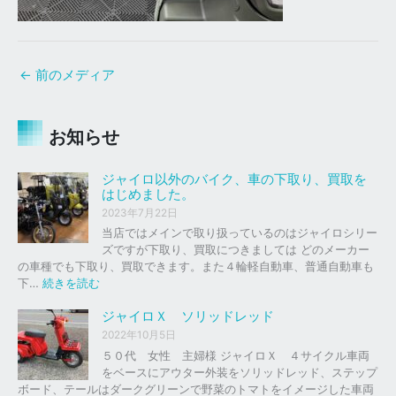
←
前のメディア
お知らせ
ジャイロ以外のバイク、車の下取り、買取を
はじめました。
2023年7月22日
当店ではメインで取り扱っているのはジャイロシリー
ズですが下取り、買取につきましては どのメーカー
の車種でも下取り、買取できます。また４輪軽自動車、普通自動車も
:
下…
続きを読む
ジ
ャ
ジャイロＸ ソリッドレッド
イ
2022年10月5日
ロ
５０代 女性 主婦様 ジャイロＸ ４サイクル車両
以
をベースにアウター外装をソリッドレッド、ステップ
外
ボード、テールはダークグリーンで野菜のトマトをイメージした車両