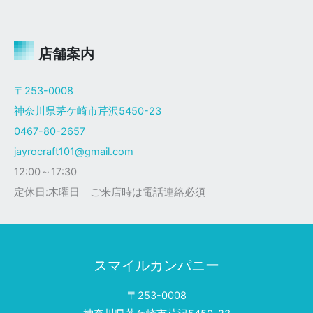
ャ
イ
ロ
Ｘ
店舗案内
ザ
ク
〒253-0008
仕
神奈川県茅ケ崎市芹沢5450-23
様
0467-80-2657
jayrocraft101@gmail.com
12:00～17:30
定休日:木曜日 ご来店時は電話連絡必須
スマイルカンパニー
〒253-0008