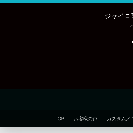
内
容
ジャイロ
を
ス
キ
ッ
プ
TOP
お客様の声
カスタムメ