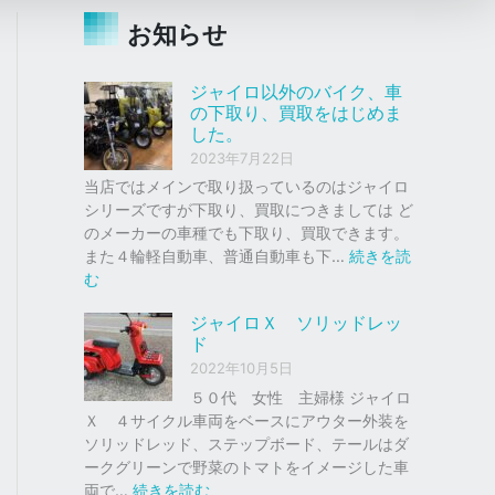
お知らせ
ジャイロ以外のバイク、車
の下取り、買取をはじめま
した。
2023年7月22日
当店ではメインで取り扱っているのはジャイロ
シリーズですが下取り、買取につきましては ど
のメーカーの車種でも下取り、買取できます。
また４輪軽自動車、普通自動車も下…
続きを読
:
む
ジ
ジャイロＸ ソリッドレッ
ャ
ド
イ
2022年10月5日
ロ
以
５０代 女性 主婦様 ジャイロ
外
Ｘ ４サイクル車両をベースにアウター外装を
の
ソリッドレッド、ステップボード、テールはダ
バ
ークグリーンで野菜のトマトをイメージした車
イ
:
両で…
続きを読む