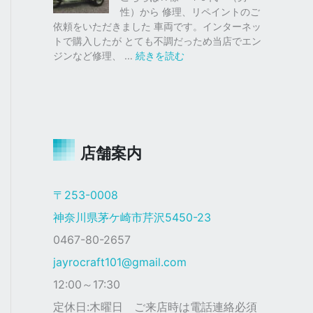
仕
ク
性）から 修理、リペイントのご
様
ス
依頼をいただきました 車両です。インターネッ
塗
トで購入したが とても不調だっため当店でエン
装
:
ジンなど修理、 …
続きを読む
ジ
ャ
イ
ロ
Ｘ
店舗案内
ザ
ク
仕
〒253-0008
様
神奈川県茅ケ崎市芹沢5450-23
0467-80-2657
jayrocraft101@gmail.com
12:00～17:30
定休日:木曜日 ご来店時は電話連絡必須