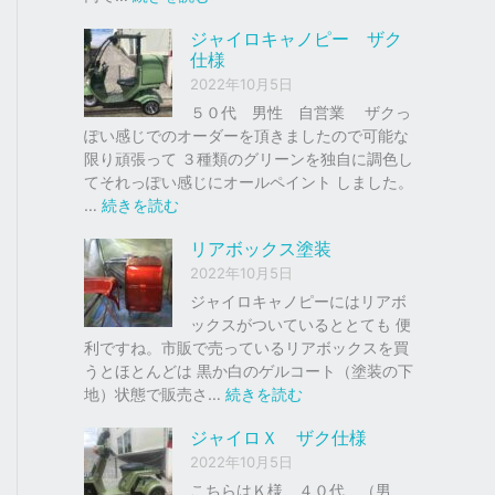
ク
ジ
ジャイロキャノピー ザク
、
ャ
仕様
車
イ
2022年10月5日
の
ロ
下
Ｘ
５０代 男性 自営業 ザクっ
取
ぽい感じでのオーダーを頂きましたので可能な
り
ソ
限り頑張って ３種類のグリーンを独自に調色し
、
リ
てそれっぽい感じにオールペイント しました。
買
ッ
:
…
続きを読む
取
ド
ジ
リアボックス塗装
を
レ
ャ
は
ッ
イ
2022年10月5日
じ
ド
ロ
ジャイロキャノピーにはリアボ
め
キ
ックスがついているととても 便
ま
ャ
利ですね。市販で売っているリアボックスを買
し
ノ
うとほとんどは 黒か白のゲルコート（塗装の下
た
ピ
:
地）状態で販売さ…
続きを読む
。
ー
リ
ジャイロＸ ザク仕様
ア
ザ
2022年10月5日
ボ
ク
ッ
こちらはＫ様 ４０代 （男