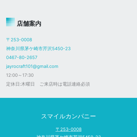
ャ
イ
ロ
Ｘ
店舗案内
ザ
ク
〒253-0008
仕
神奈川県茅ケ崎市芹沢5450-23
様
0467-80-2657
jayrocraft101@gmail.com
12:00～17:30
定休日:木曜日 ご来店時は電話連絡必須
スマイルカンパニー
〒253-0008