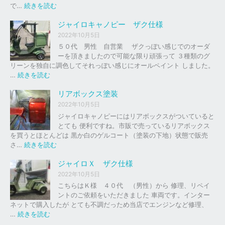
の
:
で…
続きを読む
バ
ジ
イ
ャ
ジャイロキャノピー ザク仕様
ク
イ
2022年10月5日
、
ロ
５０代 男性 自営業 ザクっぽい感じでのオーダ
車
Ｘ
ーを頂きましたので可能な限り頑張って ３種類のグ
の
リーンを独自に調色してそれっぽい感じにオールペイント しました。
下
ソ
:
…
続きを読む
取
リ
ジ
り
ッ
ャ
リアボックス塗装
、
ド
イ
2022年10月5日
買
レ
ロ
ジャイロキャノピーにはリアボックスがついていると
取
ッ
キ
とても 便利ですね。市販で売っているリアボックス
を
ド
ャ
を買うとほとんどは 黒か白のゲルコート（塗装の下地）状態で販売
は
ノ
:
さ…
続きを読む
じ
ピ
リ
め
ー
ア
ジャイロＸ ザク仕様
ま
ボ
し
2022年10月5日
ザ
ッ
た
こちらはＫ様 ４０代 （男性）から 修理、リペイ
ク
ク
。
ントのご依頼をいただきました 車両です。インター
仕
ス
ネットで購入したが とても不調だっため当店でエンジンなど修理、
様
塗
:
…
続きを読む
装
ジ