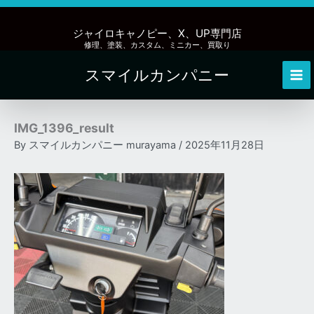
内
容
ジャイロキャノピー、X、UP専門店
を
修理、塗装、カスタム、ミニカー、買取り
ス
スマイルカンパニー
キ
Mai
ッ
Me
プ
IMG_1396_result
By
スマイルカンパニー murayama
/
2025年11月28日