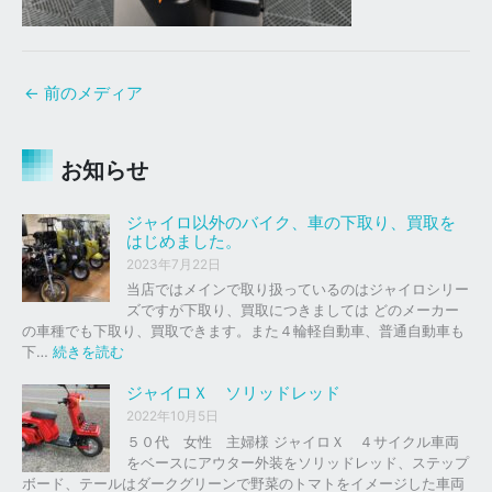
←
前のメディア
お知らせ
ジャイロ以外のバイク、車の下取り、買取を
はじめました。
2023年7月22日
当店ではメインで取り扱っているのはジャイロシリー
ズですが下取り、買取につきましては どのメーカー
の車種でも下取り、買取できます。また４輪軽自動車、普通自動車も
:
下…
続きを読む
ジ
ャ
ジャイロＸ ソリッドレッド
イ
2022年10月5日
ロ
５０代 女性 主婦様 ジャイロＸ ４サイクル車両
以
をベースにアウター外装をソリッドレッド、ステップ
外
ボード、テールはダークグリーンで野菜のトマトをイメージした車両