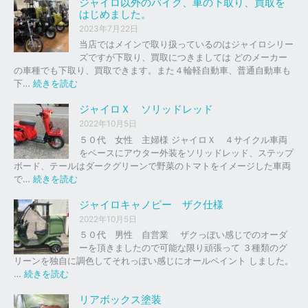
ジャイロ以外のバイク、車の下取り、買取を
はじめました。
2023年7月22日
当店ではメインで取り扱っているのはジャイロシリー
ズですが下取り、買取につきましては どのメーカー
の車種でも下取り、買取できます。また４輪軽自動車、普通自動車も
:
下…
続きを読む
ジ
ャ
ジャイロＸ ソリッドレッド
イ
2022年10月5日
ロ
５０代 女性 主婦様 ジャイロＸ ４サイクル車両
以
をベースにアウター外装をソリッドレッド、ステップ
外
ボード、テールはダークグリーンで野菜のトマトをイメージした車両
の
:
で…
続きを読む
バ
ジ
イ
ャ
ジャイロキャノピー ザク仕様
ク
イ
2022年10月5日
、
ロ
５０代 男性 自営業 ザクっぽい感じでのオーダ
車
Ｘ
ーを頂きましたので可能な限り頑張って ３種類のグ
の
リーンを独自に調色してそれっぽい感じにオールペイント しました。
下
ソ
:
…
続きを読む
取
リ
ジ
り
ッ
ャ
リアボックス塗装
、