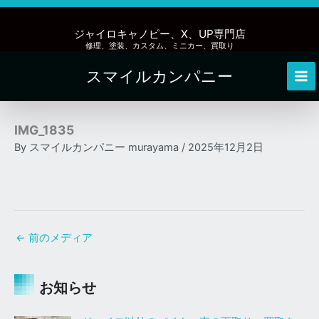
内
容
ジャイロキャノピー、X、UP専門店
を
修理、塗装、カスタム、ミニカー、買取り
ス
スマイルカンパニー
キ
Mai
ッ
Me
プ
IMG_1835
By
スマイルカンパニー murayama
/
2025年12月2日
←
前のメディア
お知らせ