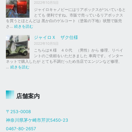
ド
イ
2022年10月5日
買
レ
ロ
ジャイロキャノピーにはリアボックスがついていると
取
ッ
キ
とても 便利ですね。市販で売っているリアボックス
を
ド
ャ
を買うとほとんどは 黒か白のゲルコート（塗装の下地）状態で販売
は
ノ
:
さ…
続きを読む
じ
ピ
リ
め
ー
ア
ジャイロＸ ザク仕様
ま
ボ
し
2022年10月5日
ザ
ッ
た
こちらはＫ様 ４０代 （男性）から 修理、リペイ
ク
ク
。
ントのご依頼をいただきました 車両です。インター
仕
ス
ネットで購入したが とても不調だっため当店でエンジンなど修理、
様
塗
:
…
続きを読む
装
ジ
ャ
イ
ロ
Ｘ
店舗案内
ザ
ク
〒253-0008
仕
神奈川県茅ケ崎市芹沢5450-23
様
0467-80-2657