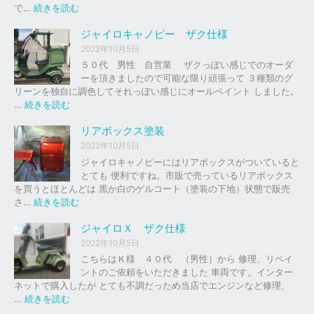
の
:
で…
続きを読む
バ
ジ
イ
ャ
ジャイロキャノピー ザク仕様
ク
イ
2022年10月5日
、
ロ
５０代 男性 自営業 ザクっぽい感じでのオーダ
車
Ｘ
ーを頂きましたので可能な限り頑張って ３種類のグ
の
リーンを独自に調色してそれっぽい感じにオールペイント しました。
下
ソ
:
…
続きを読む
取
リ
ジ
り
ッ
ャ
リアボックス塗装
、
ド
イ
2022年10月5日
買
レ
ロ
ジャイロキャノピーにはリアボックスがついていると
取
ッ
キ
とても 便利ですね。市販で売っているリアボックス
を
ド
ャ
を買うとほとんどは 黒か白のゲルコート（塗装の下地）状態で販売
は
ノ
:
さ…
続きを読む
じ
ピ
リ
め
ー
ア
ジャイロＸ ザク仕様
ま
ボ
し
2022年10月5日
ザ
ッ
た
こちらはＫ様 ４０代 （男性）から 修理、リペイ
ク
ク
。
ントのご依頼をいただきました 車両です。インター
仕
ス
ネットで購入したが とても不調だっため当店でエンジンなど修理、
様
塗
:
…
続きを読む
装
ジ