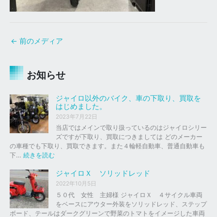
←
前のメディア
お知らせ
ジャイロ以外のバイク、車の下取り、買取を
はじめました。
2023年7月22日
当店ではメインで取り扱っているのはジャイロシリー
ズですが下取り、買取につきましては どのメーカー
の車種でも下取り、買取できます。また４輪軽自動車、普通自動車も
:
下…
続きを読む
ジ
ャ
ジャイロＸ ソリッドレッド
イ
2022年10月5日
ロ
５０代 女性 主婦様 ジャイロＸ ４サイクル車両
以
をベースにアウター外装をソリッドレッド、ステップ
外
ボード、テールはダークグリーンで野菜のトマトをイメージした車両