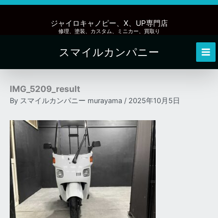
内
容
ジャイロキャノピー、X、UP専門店
を
修理、塗装、カスタム、ミニカー、買取り
ス
スマイルカンパニー
キ
Mai
ッ
Me
プ
IMG_5209_result
By
スマイルカンパニー murayama
/
2025年10月5日