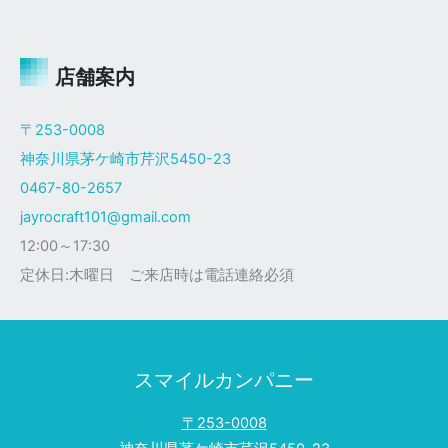
ャ
イ
ロ
Ｘ
店舗案内
ザ
ク
〒253-0008
仕
神奈川県茅ケ崎市芹沢5450-23
様
0467-80-2657
jayrocraft101@gmail.com
12:00～17:30
定休日:木曜日 ご来店時は電話連絡必須
スマイルカンパニー
〒253-0008