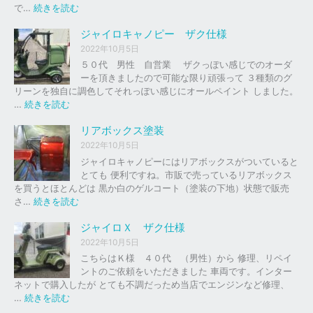
の
:
で…
続きを読む
バ
ジ
イ
ャ
ジャイロキャノピー ザク仕様
ク
イ
2022年10月5日
、
ロ
５０代 男性 自営業 ザクっぽい感じでのオーダ
車
Ｘ
ーを頂きましたので可能な限り頑張って ３種類のグ
の
リーンを独自に調色してそれっぽい感じにオールペイント しました。
下
ソ
:
…
続きを読む
取
リ
ジ
り
ッ
ャ
リアボックス塗装
、
ド
イ
2022年10月5日
買
レ
ロ
ジャイロキャノピーにはリアボックスがついていると
取
ッ
キ
とても 便利ですね。市販で売っているリアボックス
を
ド
ャ
を買うとほとんどは 黒か白のゲルコート（塗装の下地）状態で販売
は
ノ
:
さ…
続きを読む
じ
ピ
リ
め
ー
ア
ジャイロＸ ザク仕様
ま
ボ
し
2022年10月5日
ザ
ッ
た
こちらはＫ様 ４０代 （男性）から 修理、リペイ
ク
ク
。
ントのご依頼をいただきました 車両です。インター
仕
ス
ネットで購入したが とても不調だっため当店でエンジンなど修理、
様
塗
:
…
続きを読む
装
ジ