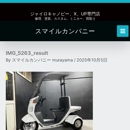
内
容
ジャイロキャノピー、X、UP専門店
を
修理、塗装、カスタム、ミニカー、買取り
ス
スマイルカンパニー
キ
Mai
ッ
Me
プ
IMG_5263_result
By
スマイルカンパニー murayama
/
2025年10月5日