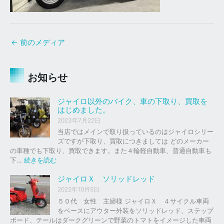
←
前のメディア
お知らせ
ジャイロ以外のバイク、車の下取り、買取を
はじめました。
2023年7月22日
当店ではメインで取り扱っているのはジャイロシリー
ズですが下取り、買取につきましては どのメーカー
の車種でも下取り、買取できます。また４輪軽自動車、普通自動車も
:
下…
続きを読む
ジ
ャ
ジャイロＸ ソリッドレッド
イ
2022年10月5日
ロ
５０代 女性 主婦様 ジャイロＸ ４サイクル車両
以
をベースにアウター外装をソリッドレッド、ステップ
外
ボード、テールはダークグリーンで野菜のトマトをイメージした車両