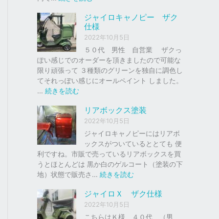
ク
ジ
ジャイロキャノピー ザク
、
ャ
仕様
車
イ
2022年10月5日
の
ロ
下
Ｘ
５０代 男性 自営業 ザクっ
取
ぽい感じでのオーダーを頂きましたので可能な
り
ソ
限り頑張って ３種類のグリーンを独自に調色し
、
リ
てそれっぽい感じにオールペイント しました。
買
ッ
:
…
続きを読む
取
ド
ジ
リアボックス塗装
を
レ
ャ
は
ッ
イ
2022年10月5日
じ
ド
ロ
ジャイロキャノピーにはリアボ
め
キ
ックスがついているととても 便
ま
ャ
利ですね。市販で売っているリアボックスを買
し
ノ
うとほとんどは 黒か白のゲルコート（塗装の下
た
ピ
:
地）状態で販売さ…
続きを読む
。
ー
リ
ジャイロＸ ザク仕様
ア
ザ
2022年10月5日
ボ
ク
ッ
こちらはＫ様 ４０代 （男