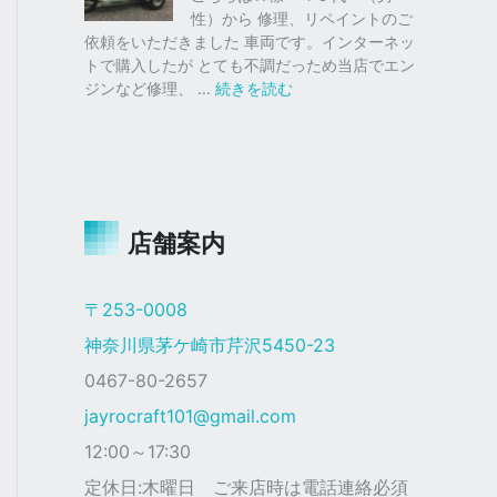
仕
ク
性）から 修理、リペイントのご
様
ス
依頼をいただきました 車両です。インターネッ
塗
トで購入したが とても不調だっため当店でエン
装
:
ジンなど修理、 …
続きを読む
ジ
ャ
イ
ロ
Ｘ
店舗案内
ザ
ク
仕
〒253-0008
様
神奈川県茅ケ崎市芹沢5450-23
0467-80-2657
jayrocraft101@gmail.com
12:00～17:30
定休日:木曜日 ご来店時は電話連絡必須