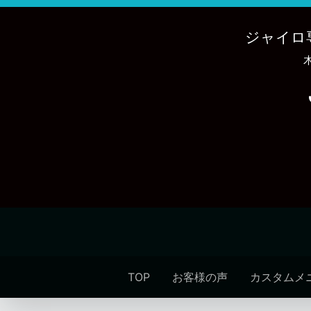
内
容
ジャイロ
を
ス
キ
ッ
プ
TOP
お客様の声
カスタムメ