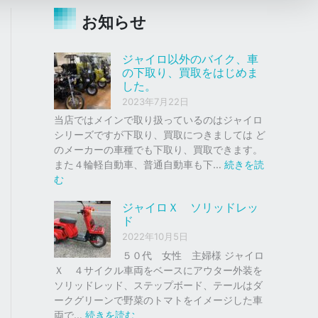
お知らせ
ジャイロ以外のバイク、車
の下取り、買取をはじめま
した。
2023年7月22日
当店ではメインで取り扱っているのはジャイロ
シリーズですが下取り、買取につきましては ど
のメーカーの車種でも下取り、買取できます。
また４輪軽自動車、普通自動車も下…
続きを読
:
む
ジ
ジャイロＸ ソリッドレッ
ャ
ド
イ
2022年10月5日
ロ
以
５０代 女性 主婦様 ジャイロ
外
Ｘ ４サイクル車両をベースにアウター外装を
の
ソリッドレッド、ステップボード、テールはダ
バ
ークグリーンで野菜のトマトをイメージした車
イ
:
両で…
続きを読む