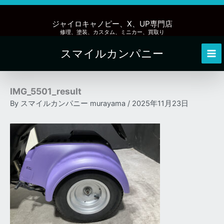
内
容
ジャイロキャノピー、X、UP専門店
を
修理、塗装、カスタム、ミニカー、買取り
ス
スマイルカンパニー
キ
Mai
ッ
Me
プ
IMG_5501_result
By
スマイルカンパニー murayama
/
2025年11月23日