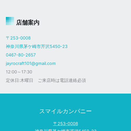
ャ
イ
ロ
Ｘ
店舗案内
ザ
ク
〒253-0008
仕
神奈川県茅ケ崎市芹沢5450-23
様
0467-80-2657
jayrocraft101@gmail.com
12:00～17:30
定休日:木曜日 ご来店時は電話連絡必須
スマイルカンパニー
〒253-0008