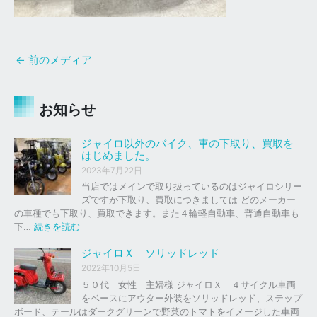
←
前のメディア
お知らせ
ジャイロ以外のバイク、車の下取り、買取を
はじめました。
2023年7月22日
当店ではメインで取り扱っているのはジャイロシリー
ズですが下取り、買取につきましては どのメーカー
の車種でも下取り、買取できます。また４輪軽自動車、普通自動車も
:
下…
続きを読む
ジ
ャ
ジャイロＸ ソリッドレッド
イ
2022年10月5日
ロ
５０代 女性 主婦様 ジャイロＸ ４サイクル車両
以
をベースにアウター外装をソリッドレッド、ステップ
外
ボード、テールはダークグリーンで野菜のトマトをイメージした車両