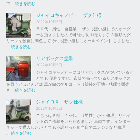
の
:
で…
続きを読む
バ
ジ
イ
ャ
ジャイロキャノピー ザク仕様
ク
イ
2022年10月5日
、
ロ
５０代 男性 自営業 ザクっぽい感じでのオーダ
車
Ｘ
ーを頂きましたので可能な限り頑張って ３種類のグ
の
リーンを独自に調色してそれっぽい感じにオールペイント しました。
下
ソ
:
…
続きを読む
取
リ
ジ
り
ッ
ャ
リアボックス塗装
、
ド
イ
2022年10月5日
買
レ
ロ
ジャイロキャノピーにはリアボックスがついていると
取
ッ
キ
とても 便利ですね。市販で売っているリアボックス
を
ド
ャ
を買うとほとんどは 黒か白のゲルコート（塗装の下地）状態で販売
は
ノ
:
さ…
続きを読む
じ
ピ
リ
め
ー
ア
ジャイロＸ ザク仕様
ま
ボ
し
2022年10月5日
ザ
ッ
た
こちらはＫ様 ４０代 （男性）から 修理、リペイ
ク
ク
。
ントのご依頼をいただきました 車両です。インター
仕
ス
ネットで購入したが とても不調だっため当店でエンジンなど修理、
様
塗
:
…
続きを読む
装
ジ