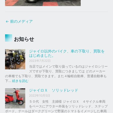
←
前のメディア
お知らせ
ジャイロ以外のバイク、車の下取り、買取を
はじめました。
2023年7月22日
当店ではメインで取り扱っているのはジャイロシリー
ズですが下取り、買取につきましては どのメーカー
の車種でも下取り、買取できます。また４輪軽自動車、普通自動車も
:
下…
続きを読む
ジ
ャ
ジャイロＸ ソリッドレッド
イ
2022年10月5日
ロ
５０代 女性 主婦様 ジャイロＸ ４サイクル車両
以
をベースにアウター外装をソリッドレッド、ステップ
外
ボード、テールはダークグリーンで野菜のトマトをイメージした車両