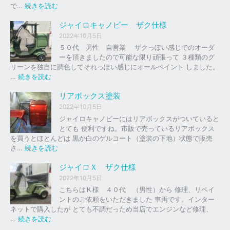
の
:
で…
続きを読む
バ
ジ
イ
ャ
ジャイロキャノピー ザク仕様
ク
イ
2022年10月5日
、
ロ
５０代 男性 自営業 ザクっぽい感じでのオーダ
車
Ｘ
ーを頂きましたので可能な限り頑張って ３種類のグ
の
リーンを独自に調色してそれっぽい感じにオールペイント しました。
下
ソ
:
…
続きを読む
取
リ
ジ
り
ッ
ャ
リアボックス塗装
、
ド
イ
2022年10月5日
買
レ
ロ
ジャイロキャノピーにはリアボックスがついていると
取
ッ
キ
とても 便利ですね。市販で売っているリアボックス
を
ド
ャ
を買うとほとんどは 黒か白のゲルコート（塗装の下地）状態で販売
は
ノ
:
さ…
続きを読む
じ
ピ
リ
め
ー
ア
ジャイロＸ ザク仕様
ま
ボ
し
2022年10月5日
ザ
ッ
た
こちらはＫ様 ４０代 （男性）から 修理、リペイ
ク
ク
。
ントのご依頼をいただきました 車両です。インター
仕
ス
ネットで購入したが とても不調だっため当店でエンジンなど修理、
様
塗
:
…
続きを読む
装
ジ