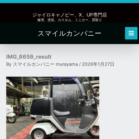
内
容
ジャイロキャノピー、X、UP専門店
を
修理、塗装、カスタム、ミニカー、買取り
ス
スマイルカンパニー
キ
Mai
ッ
Me
プ
IMG_6659_result
By
スマイルカンパニー murayama
/
2026年1月27日