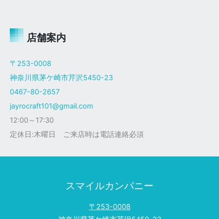
ャ
イ
ロ
Ｘ
店舗案内
ザ
ク
〒253-0008
仕
神奈川県茅ケ崎市芹沢5450-23
様
0467-80-2657
jayrocraft101@gmail.com
12:00～17:30
定休日:木曜日 ご来店時は電話連絡必須
スマイルカンパニー
〒253-0008