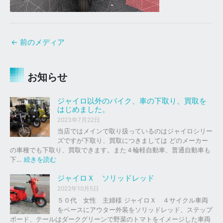
←
前のメディア
お知らせ
ジャイロ以外のバイク、車の下取り、買取を
はじめました。
2023年7月22日
当店ではメインで取り扱っているのはジャイロシリー
ズですが下取り、買取につきましては どのメーカー
の車種でも下取り、買取できます。また４輪軽自動車、普通自動車も
:
下…
続きを読む
ジ
ャ
ジャイロＸ ソリッドレッド
イ
2022年10月5日
ロ
５０代 女性 主婦様 ジャイロＸ ４サイクル車両
以
をベースにアウター外装をソリッドレッド、ステップ
外
ボード、テールはダークグリーンで野菜のトマトをイメージした車両