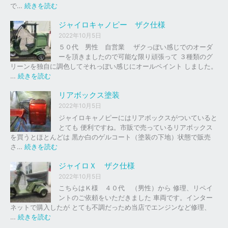
の
:
で…
続きを読む
バ
ジ
イ
ャ
ジャイロキャノピー ザク仕様
ク
イ
2022年10月5日
、
ロ
５０代 男性 自営業 ザクっぽい感じでのオーダ
車
Ｘ
ーを頂きましたので可能な限り頑張って ３種類のグ
の
リーンを独自に調色してそれっぽい感じにオールペイント しました。
下
ソ
:
…
続きを読む
取
リ
ジ
り
ッ
ャ
リアボックス塗装
、
ド
イ
2022年10月5日
買
レ
ロ
ジャイロキャノピーにはリアボックスがついていると
取
ッ
キ
とても 便利ですね。市販で売っているリアボックス
を
ド
ャ
を買うとほとんどは 黒か白のゲルコート（塗装の下地）状態で販売
は
ノ
:
さ…
続きを読む
じ
ピ
リ
め
ー
ア
ジャイロＸ ザク仕様
ま
ボ
し
2022年10月5日
ザ
ッ
た
こちらはＫ様 ４０代 （男性）から 修理、リペイ
ク
ク
。
ントのご依頼をいただきました 車両です。インター
仕
ス
ネットで購入したが とても不調だっため当店でエンジンなど修理、
様
塗
:
…
続きを読む
装
ジ