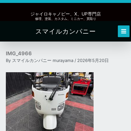
内
容
ジャイロキャノピー、X、UP専門店
を
修理、塗装、カスタム、ミニカー、買取り
ス
スマイルカンパニー
キ
Mai
ッ
Me
プ
IMG_4966
By
スマイルカンパニー murayama
/
2026年5月20日