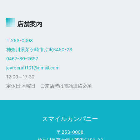
ャ
イ
ロ
Ｘ
店舗案内
ザ
ク
〒253-0008
仕
神奈川県茅ケ崎市芹沢5450-23
様
0467-80-2657
jayrocraft101@gmail.com
12:00～17:30
定休日:木曜日 ご来店時は電話連絡必須
スマイルカンパニー
〒253-0008