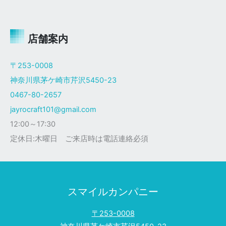
ャ
イ
ロ
Ｘ
店舗案内
ザ
ク
〒253-0008
仕
神奈川県茅ケ崎市芹沢5450-23
様
0467-80-2657
jayrocraft101@gmail.com
12:00～17:30
定休日:木曜日 ご来店時は電話連絡必須
スマイルカンパニー
〒253-0008