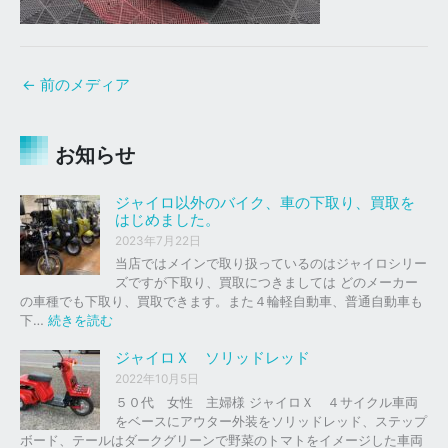
←
前のメディア
お知らせ
ジャイロ以外のバイク、車の下取り、買取を
はじめました。
2023年7月22日
当店ではメインで取り扱っているのはジャイロシリー
ズですが下取り、買取につきましては どのメーカー
の車種でも下取り、買取できます。また４輪軽自動車、普通自動車も
:
下…
続きを読む
ジ
ャ
ジャイロＸ ソリッドレッド
イ
2022年10月5日
ロ
５０代 女性 主婦様 ジャイロＸ ４サイクル車両
以
をベースにアウター外装をソリッドレッド、ステップ
外
ボード、テールはダークグリーンで野菜のトマトをイメージした車両