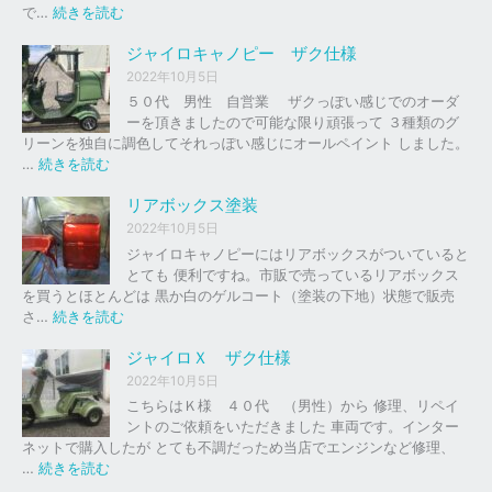
の
:
で…
続きを読む
バ
ジ
イ
ャ
ジャイロキャノピー ザク仕様
ク
イ
2022年10月5日
、
ロ
５０代 男性 自営業 ザクっぽい感じでのオーダ
車
Ｘ
ーを頂きましたので可能な限り頑張って ３種類のグ
の
リーンを独自に調色してそれっぽい感じにオールペイント しました。
下
ソ
:
…
続きを読む
取
リ
ジ
り
ッ
ャ
リアボックス塗装
、
ド
イ
2022年10月5日
買
レ
ロ
ジャイロキャノピーにはリアボックスがついていると
取
ッ
キ
とても 便利ですね。市販で売っているリアボックス
を
ド
ャ
を買うとほとんどは 黒か白のゲルコート（塗装の下地）状態で販売
は
ノ
:
さ…
続きを読む
じ
ピ
リ
め
ー
ア
ジャイロＸ ザク仕様
ま
ボ
し
2022年10月5日
ザ
ッ
た
こちらはＫ様 ４０代 （男性）から 修理、リペイ
ク
ク
。
ントのご依頼をいただきました 車両です。インター
仕
ス
ネットで購入したが とても不調だっため当店でエンジンなど修理、
様
塗
:
…
続きを読む
装
ジ