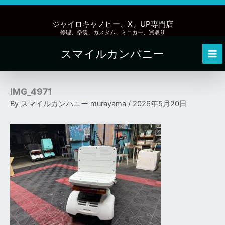
内
容
ジャイロキャノピー、X、UP専門店
を
修理、塗装、カスタム、ミニカー、買取り
ス
スマイルカンパニー
キ
Mai
ッ
Me
プ
IMG_4971
By
スマイルカンパニー murayama
/
2026年5月20日