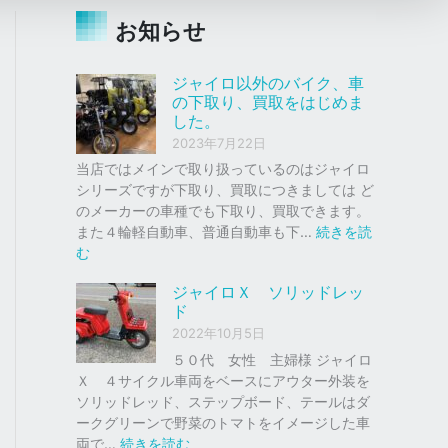
お知らせ
ジャイロ以外のバイク、車
の下取り、買取をはじめま
した。
2023年7月22日
当店ではメインで取り扱っているのはジャイロ
シリーズですが下取り、買取につきましては ど
のメーカーの車種でも下取り、買取できます。
また４輪軽自動車、普通自動車も下…
続きを読
:
む
ジ
ジャイロＸ ソリッドレッ
ャ
ド
イ
2022年10月5日
ロ
以
５０代 女性 主婦様 ジャイロ
外
Ｘ ４サイクル車両をベースにアウター外装を
の
ソリッドレッド、ステップボード、テールはダ
バ
ークグリーンで野菜のトマトをイメージした車
イ
:
両で…
続きを読む