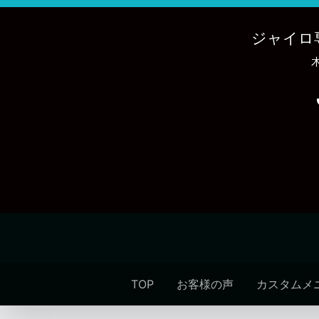
内
容
ジャイロ
を
ス
キ
ッ
プ
TOP
お客様の声
カスタムメ