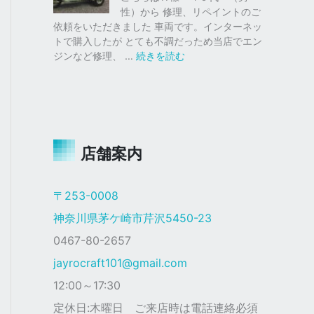
仕
ク
性）から 修理、リペイントのご
様
ス
依頼をいただきました 車両です。インターネッ
塗
トで購入したが とても不調だっため当店でエン
装
:
ジンなど修理、 …
続きを読む
ジ
ャ
イ
ロ
Ｘ
店舗案内
ザ
ク
仕
〒253-0008
様
神奈川県茅ケ崎市芹沢5450-23
0467-80-2657
jayrocraft101@gmail.com
12:00～17:30
定休日:木曜日 ご来店時は電話連絡必須