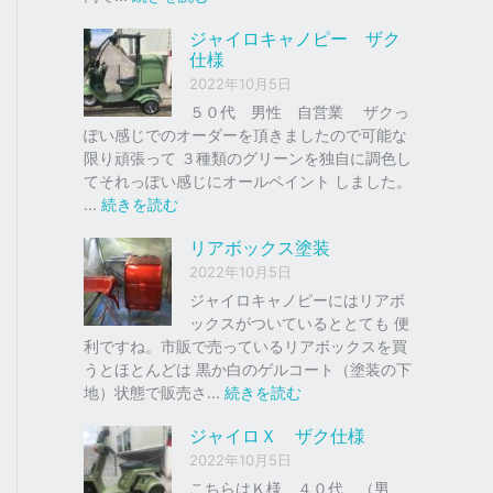
ク
ジ
ジャイロキャノピー ザク
、
ャ
仕様
車
イ
2022年10月5日
の
ロ
下
Ｘ
５０代 男性 自営業 ザクっ
取
ぽい感じでのオーダーを頂きましたので可能な
り
ソ
限り頑張って ３種類のグリーンを独自に調色し
、
リ
てそれっぽい感じにオールペイント しました。
買
ッ
:
…
続きを読む
取
ド
ジ
リアボックス塗装
を
レ
ャ
は
ッ
イ
2022年10月5日
じ
ド
ロ
ジャイロキャノピーにはリアボ
め
キ
ックスがついているととても 便
ま
ャ
利ですね。市販で売っているリアボックスを買
し
ノ
うとほとんどは 黒か白のゲルコート（塗装の下
た
ピ
:
地）状態で販売さ…
続きを読む
。
ー
リ
ジャイロＸ ザク仕様
ア
ザ
2022年10月5日
ボ
ク
ッ
こちらはＫ様 ４０代 （男