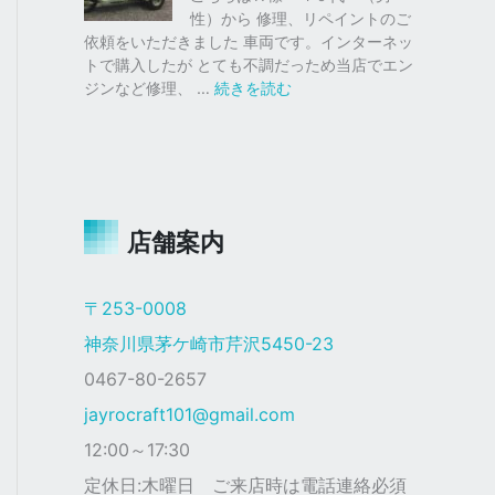
仕
ク
性）から 修理、リペイントのご
様
ス
依頼をいただきました 車両です。インターネッ
塗
トで購入したが とても不調だっため当店でエン
装
:
ジンなど修理、 …
続きを読む
ジ
ャ
イ
ロ
Ｘ
店舗案内
ザ
ク
仕
〒253-0008
様
神奈川県茅ケ崎市芹沢5450-23
0467-80-2657
jayrocraft101@gmail.com
12:00～17:30
定休日:木曜日 ご来店時は電話連絡必須