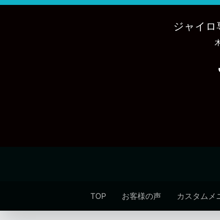
内
容
ジャイロ
を
ス
キ
ッ
プ
TOP
お客様の声
カスタムメ