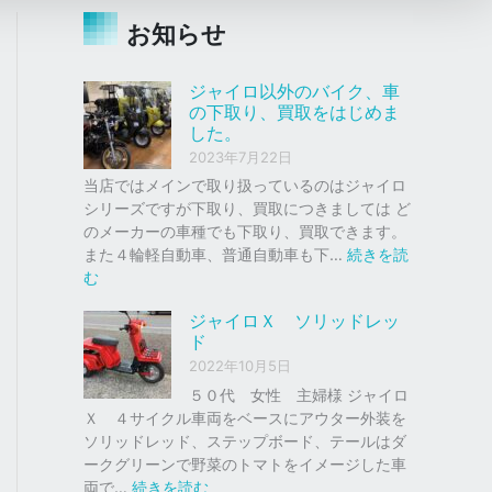
お知らせ
ジャイロ以外のバイク、車
の下取り、買取をはじめま
した。
2023年7月22日
当店ではメインで取り扱っているのはジャイロ
シリーズですが下取り、買取につきましては ど
のメーカーの車種でも下取り、買取できます。
また４輪軽自動車、普通自動車も下…
続きを読
:
む
ジ
ジャイロＸ ソリッドレッ
ャ
ド
イ
2022年10月5日
ロ
以
５０代 女性 主婦様 ジャイロ
外
Ｘ ４サイクル車両をベースにアウター外装を
の
ソリッドレッド、ステップボード、テールはダ
バ
ークグリーンで野菜のトマトをイメージした車
イ
:
両で…
続きを読む