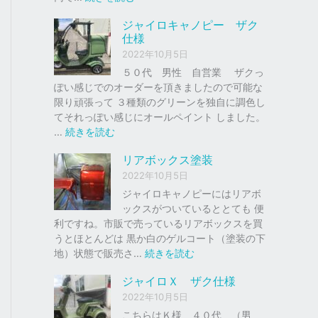
ク
ジ
ジャイロキャノピー ザク
、
ャ
仕様
車
イ
2022年10月5日
の
ロ
下
Ｘ
５０代 男性 自営業 ザクっ
取
ぽい感じでのオーダーを頂きましたので可能な
り
ソ
限り頑張って ３種類のグリーンを独自に調色し
、
リ
てそれっぽい感じにオールペイント しました。
買
ッ
:
…
続きを読む
取
ド
ジ
リアボックス塗装
を
レ
ャ
は
ッ
イ
2022年10月5日
じ
ド
ロ
ジャイロキャノピーにはリアボ
め
キ
ックスがついているととても 便
ま
ャ
利ですね。市販で売っているリアボックスを買
し
ノ
うとほとんどは 黒か白のゲルコート（塗装の下
た
ピ
:
地）状態で販売さ…
続きを読む
。
ー
リ
ジャイロＸ ザク仕様
ア
ザ
2022年10月5日
ボ
ク
ッ
こちらはＫ様 ４０代 （男