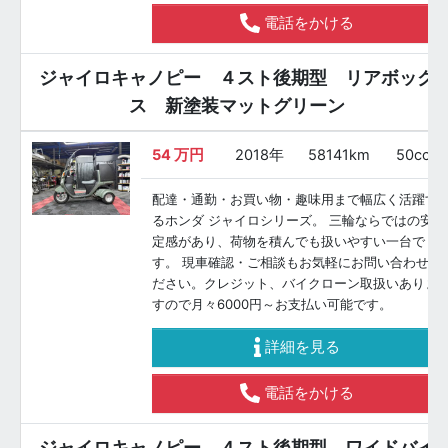
電話をかける
ジャイロキャノピー ４スト後期型 リアボック
ス 新塗装マットグリーン
54
万円
2018年
58141km
50cc
配達・通勤・お買い物・趣味用まで幅広く活躍す
るホンダ ジャイロシリーズ。 三輪ならではの安
定感があり、荷物を積んでも扱いやすい一台で
す。 現車確認・ご相談もお気軽にお問い合わせく
ださい。クレジット、バイクローン取扱いありま
すので月々6000円～お支払い可能です。
詳細を見る
電話をかける
ジャイロキャノピー ４スト後期型 ワイドバイ