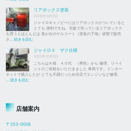
取
リ
ジ
り
ッ
ャ
リアボックス塗装
、
ド
イ
2022年10月5日
買
レ
ロ
ジャイロキャノピーにはリアボックスがついていると
取
ッ
キ
とても 便利ですね。市販で売っているリアボックス
を
ド
ャ
を買うとほとんどは 黒か白のゲルコート（塗装の下地）状態で販売
は
ノ
:
さ…
続きを読む
じ
ピ
リ
め
ー
ア
ジャイロＸ ザク仕様
ま
ボ
し
2022年10月5日
ザ
ッ
た
こちらはＫ様 ４０代 （男性）から 修理、リペイ
ク
ク
。
ントのご依頼をいただきました 車両です。インター
仕
ス
ネットで購入したが とても不調だっため当店でエンジンなど修理、
様
塗
:
…
続きを読む
装
ジ
ャ
イ
ロ
Ｘ
店舗案内
ザ
ク
〒253-0008
仕