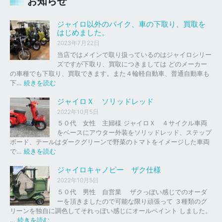
お知らせ
ジャイロ以外のバイク、車の下取り、買取を
はじめました。
2023年7月22日
当店ではメインで取り扱っているのはジャイロシリー
ズですが下取り、買取につきましては どのメーカー
の車種でも下取り、買取できます。また４輪軽自動車、普通自動車も
:
下…
続きを読む
ジ
ャ
ジャイロＸ ソリッドレッド
イ
2022年10月5日
ロ
５０代 女性 主婦様 ジャイロＸ ４サイクル車両
以
をベースにアウター外装をソリッドレッド、ステップ
外
ボード、テールはダークグリーンで野菜のトマトをイメージした車両
の
:
で…
続きを読む
バ
ジ
イ
ャ
ジャイロキャノピー ザク仕様
ク
イ
2022年10月5日
、
ロ
５０代 男性 自営業 ザクっぽい感じでのオーダ
車
Ｘ
ーを頂きましたので可能な限り頑張って ３種類のグ
の
リーンを独自に調色してそれっぽい感じにオールペイント しました。
下
ソ
:
…
続きを読む