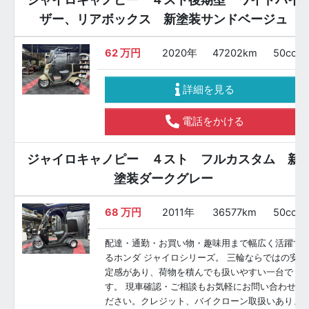
ザー、リアボックス 新塗装サンドベージュ
62
万円
2020年
47202km
50cc
詳細を見る
電話をかける
ジャイロキャノピー ４スト フルカスタム 新
塗装ダークグレー
68
万円
2011年
36577km
50cc
配達・通勤・お買い物・趣味用まで幅広く活躍す
るホンダ ジャイロシリーズ。 三輪ならではの安
定感があり、荷物を積んでも扱いやすい一台で
す。 現車確認・ご相談もお気軽にお問い合わせく
ださい。クレジット、バイクローン取扱いありま