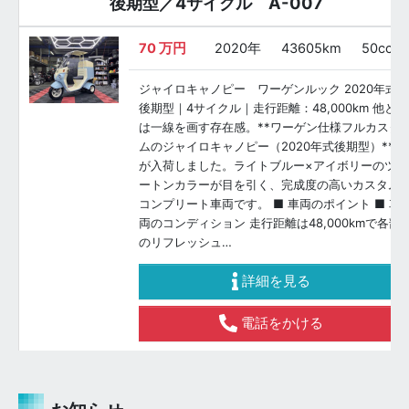
後期型／4サイクル A-007
70
万円
2020年
43605km
50cc
ジャイロキャノピー ワーゲンルック 2020年式
後期型｜4サイクル｜走行距離：48,000km 他と
は一線を画す存在感。**ワーゲン仕様フルカスタ
ムのジャイロキャノピー（2020年式後期型）**
が入荷しました。ライトブルー×アイボリーのツ
ートンカラーが目を引く、完成度の高いカスタム
コンプリート車両です。 ■ 車両のポイント ■ 車
両のコンディション 走行距離は48,000kmで各部
のリフレッシュ…
詳細を見る
電話をかける