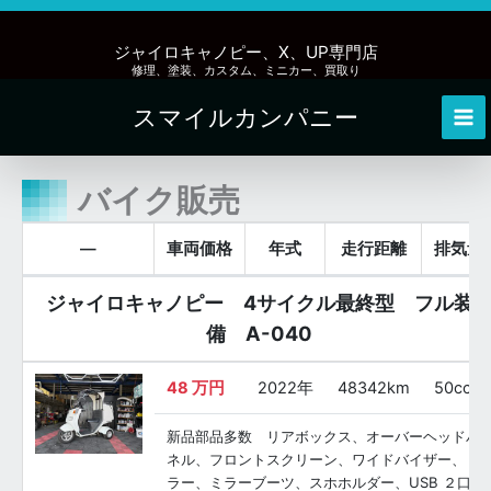
内
容
ジャイロキャノピー、X、UP専門店
を
修理、塗装、カスタム、ミニカー、買取り
ス
スマイルカンパニー
キ
Mai
ッ
Me
プ
バイク販売
—
車両価格
年式
走行距離
排気量
ジャイロキャノピー 4サイクル最終型 フル装
備 A-040
48
万円
2022年
48342km
50cc
新品部品多数 リアボックス、オーバーヘッドパ
ネル、フロントスクリーン、ワイドバイザー、 ミ
ラー、ミラーブーツ、スホホルダー、USB ２口