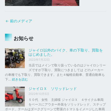
←
前のメディア
お知らせ
ジャイロ以外のバイク、車の下取り、買取を
はじめました。
2023年7月22日
当店ではメインで取り扱っているのはジャイロシリー
ズですが下取り、買取につきましては どのメーカー
の車種でも下取り、買取できます。また４輪軽自動車、普通自動車も
:
下…
続きを読む
ジ
ャ
ジャイロＸ ソリッドレッド
イ
2022年10月5日
ロ
５０代 女性 主婦様 ジャイロＸ ４サイクル車両
以
をベースにアウター外装をソリッドレッド、ステップ
外
ボード、テールはダークグリーンで野菜のトマトをイメージした車両