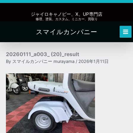
内
容
ジャイロキャノピー、X、UP専門店
を
修理、塗装、カスタム、ミニカー、買取り
ス
スマイルカンパニー
キ
Mai
ッ
Me
プ
20260111_a003_ (20)_result
By
スマイルカンパニー murayama
/
2026年1月11日