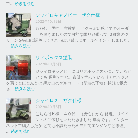
の
:
で…
続きを読む
バ
ジ
イ
ャ
ジャイロキャノピー ザク仕様
ク
イ
2022年10月5日
、
ロ
５０代 男性 自営業 ザクっぽい感じでのオーダ
車
Ｘ
ーを頂きましたので可能な限り頑張って ３種類のグ
の
リーンを独自に調色してそれっぽい感じにオールペイント しました。
下
ソ
:
…
続きを読む
取
リ
ジ
り
ッ
ャ
リアボックス塗装
、
ド
イ
2022年10月5日
買
レ
ロ
ジャイロキャノピーにはリアボックスがついていると
取
ッ
キ
とても 便利ですね。市販で売っているリアボックス
を
ド
ャ
を買うとほとんどは 黒か白のゲルコート（塗装の下地）状態で販売
は
ノ
:
さ…
続きを読む
じ
ピ
リ
め
ー
ア
ジャイロＸ ザク仕様
ま
ボ
し
2022年10月5日
ザ
ッ
た
こちらはＫ様 ４０代 （男性）から 修理、リペイ
ク
ク
。
ントのご依頼をいただきました 車両です。インター
仕
ス
ネットで購入したが とても不調だっため当店でエンジンなど修理、
様
塗
:
…
続きを読む
装
ジ