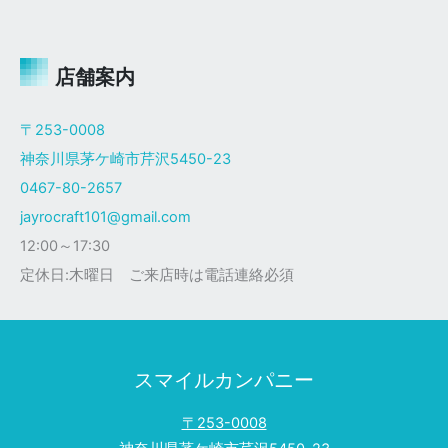
ャ
イ
ロ
Ｘ
店舗案内
ザ
ク
〒253-0008
仕
神奈川県茅ケ崎市芹沢5450-23
様
0467-80-2657
jayrocraft101@gmail.com
12:00～17:30
定休日:木曜日 ご来店時は電話連絡必須
スマイルカンパニー
〒253-0008