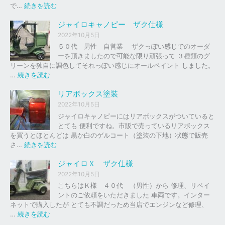
の
:
で…
続きを読む
バ
ジ
イ
ャ
ジャイロキャノピー ザク仕様
ク
イ
2022年10月5日
、
ロ
５０代 男性 自営業 ザクっぽい感じでのオーダ
車
Ｘ
ーを頂きましたので可能な限り頑張って ３種類のグ
の
リーンを独自に調色してそれっぽい感じにオールペイント しました。
下
ソ
:
…
続きを読む
取
リ
ジ
り
ッ
ャ
リアボックス塗装
、
ド
イ
2022年10月5日
買
レ
ロ
ジャイロキャノピーにはリアボックスがついていると
取
ッ
キ
とても 便利ですね。市販で売っているリアボックス
を
ド
ャ
を買うとほとんどは 黒か白のゲルコート（塗装の下地）状態で販売
は
ノ
:
さ…
続きを読む
じ
ピ
リ
め
ー
ア
ジャイロＸ ザク仕様
ま
ボ
し
2022年10月5日
ザ
ッ
た
こちらはＫ様 ４０代 （男性）から 修理、リペイ
ク
ク
。
ントのご依頼をいただきました 車両です。インター
仕
ス
ネットで購入したが とても不調だっため当店でエンジンなど修理、
様
塗
:
…
続きを読む
装
ジ