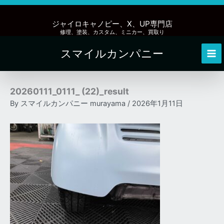
内
容
ジャイロキャノピー、X、UP専門店
を
修理、塗装、カスタム、ミニカー、買取り
ス
スマイルカンパニー
キ
Mai
ッ
Me
プ
20260111_0111_ (22)_result
By
スマイルカンパニー murayama
/
2026年1月11日