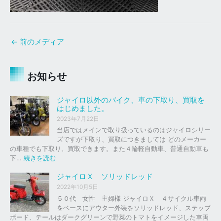
←
前のメディア
お知らせ
ジャイロ以外のバイク、車の下取り、買取を
はじめました。
2023年7月22日
当店ではメインで取り扱っているのはジャイロシリー
ズですが下取り、買取につきましては どのメーカー
の車種でも下取り、買取できます。また４輪軽自動車、普通自動車も
:
下…
続きを読む
ジ
ャ
ジャイロＸ ソリッドレッド
イ
2022年10月5日
ロ
５０代 女性 主婦様 ジャイロＸ ４サイクル車両
以
をベースにアウター外装をソリッドレッド、ステップ
外
ボード、テールはダークグリーンで野菜のトマトをイメージした車両