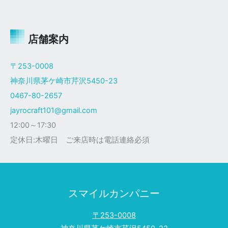
ャ
イ
ロ
Ｘ
店舗案内
ザ
ク
〒253-0008
仕
神奈川県茅ケ崎市芹沢5450-23
様
0467-80-2657
jayrocraft101@gmail.com
12:00～17:30
定休日:木曜日 ご来店時は電話連絡必須
スマイルカンパニー
〒253-0008