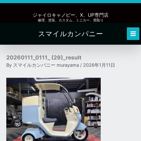
内
容
ジャイロキャノピー、X、UP専門店
を
修理、塗装、カスタム、ミニカー、買取り
ス
スマイルカンパニー
キ
Mai
ッ
Me
プ
20260111_0111_ (29)_result
By
スマイルカンパニー murayama
/
2026年1月11日