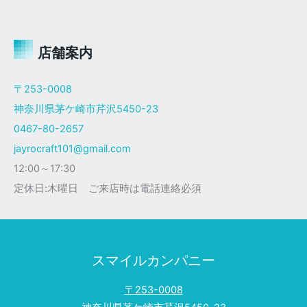
ャ
イ
ロ
Ｘ
店舗案内
ザ
ク
〒253-0008
仕
神奈川県茅ケ崎市芹沢5450-23
様
0467-80-2657
jayrocraft101@gmail.com
12:00～17:30
定休日:木曜日 ご来店時は電話連絡必須
スマイルカンパニー
〒253-0008