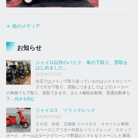
←
前のメディア
お知らせ
ジャイロ以外のバイク、車の下取り、買取を
はじめました。
2023年7月22日
当店ではメインで取り扱っているのはジャイロシリー
ズですが下取り、買取につきましては どのメーカー
の車種でも下取り、買取できます。また４輪軽自動車、普通自動車も
:
下…
続きを読む
ジ
ャ
ジャイロＸ ソリッドレッド
イ
2022年10月5日
ロ
５０代 女性 主婦様 ジャイロＸ ４サイクル車両
以
をベースにアウター外装をソリッドレッド、ステップ
外
ボード、テールはダークグリーンで野菜のトマトをイメージした車両