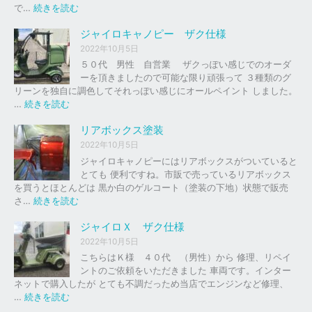
の
:
で…
続きを読む
バ
ジ
イ
ャ
ジャイロキャノピー ザク仕様
ク
イ
2022年10月5日
、
ロ
５０代 男性 自営業 ザクっぽい感じでのオーダ
車
Ｘ
ーを頂きましたので可能な限り頑張って ３種類のグ
の
リーンを独自に調色してそれっぽい感じにオールペイント しました。
下
ソ
:
…
続きを読む
取
リ
ジ
り
ッ
ャ
リアボックス塗装
、
ド
イ
2022年10月5日
買
レ
ロ
ジャイロキャノピーにはリアボックスがついていると
取
ッ
キ
とても 便利ですね。市販で売っているリアボックス
を
ド
ャ
を買うとほとんどは 黒か白のゲルコート（塗装の下地）状態で販売
は
ノ
:
さ…
続きを読む
じ
ピ
リ
め
ー
ア
ジャイロＸ ザク仕様
ま
ボ
し
2022年10月5日
ザ
ッ
た
こちらはＫ様 ４０代 （男性）から 修理、リペイ
ク
ク
。
ントのご依頼をいただきました 車両です。インター
仕
ス
ネットで購入したが とても不調だっため当店でエンジンなど修理、
様
塗
:
…
続きを読む
装
ジ