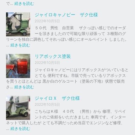
の
:
で…
続きを読む
バ
ジ
イ
ャ
ジャイロキャノピー ザク仕様
ク
イ
2022年10月5日
、
ロ
５０代 男性 自営業 ザクっぽい感じでのオーダ
車
Ｘ
ーを頂きましたので可能な限り頑張って ３種類のグ
の
リーンを独自に調色してそれっぽい感じにオールペイント しました。
下
ソ
:
…
続きを読む
取
リ
ジ
り
ッ
ャ
リアボックス塗装
、
ド
イ
2022年10月5日
買
レ
ロ
ジャイロキャノピーにはリアボックスがついていると
取
ッ
キ
とても 便利ですね。市販で売っているリアボックス
を
ド
ャ
を買うとほとんどは 黒か白のゲルコート（塗装の下地）状態で販売
は
ノ
:
さ…
続きを読む
じ
ピ
リ
め
ー
ア
ジャイロＸ ザク仕様
ま
ボ
し
2022年10月5日
ザ
ッ
た
こちらはＫ様 ４０代 （男性）から 修理、リペイ
ク
ク
。
ントのご依頼をいただきました 車両です。インター
仕
ス
ネットで購入したが とても不調だっため当店でエンジンなど修理、
様
塗
:
…
続きを読む
装
ジ