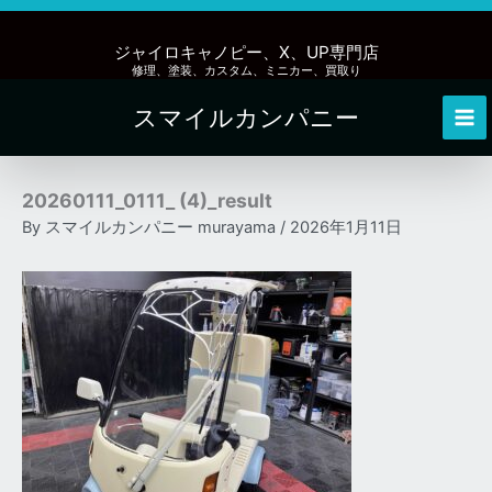
内
容
ジャイロキャノピー、X、UP専門店
を
修理、塗装、カスタム、ミニカー、買取り
ス
スマイルカンパニー
キ
Mai
ッ
Me
プ
20260111_0111_ (4)_result
By
スマイルカンパニー murayama
/
2026年1月11日