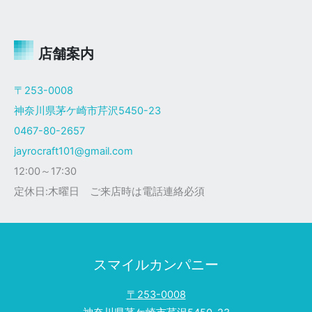
ャ
イ
ロ
Ｘ
店舗案内
ザ
ク
〒253-0008
仕
神奈川県茅ケ崎市芹沢5450-23
様
0467-80-2657
jayrocraft101@gmail.com
12:00～17:30
定休日:木曜日 ご来店時は電話連絡必須
スマイルカンパニー
〒253-0008