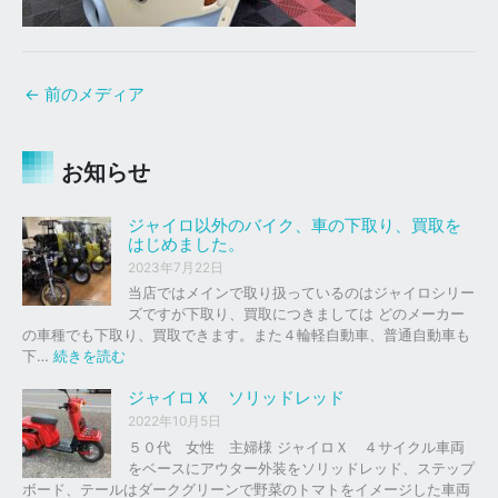
←
前のメディア
お知らせ
ジャイロ以外のバイク、車の下取り、買取を
はじめました。
2023年7月22日
当店ではメインで取り扱っているのはジャイロシリー
ズですが下取り、買取につきましては どのメーカー
の車種でも下取り、買取できます。また４輪軽自動車、普通自動車も
:
下…
続きを読む
ジ
ャ
ジャイロＸ ソリッドレッド
イ
2022年10月5日
ロ
５０代 女性 主婦様 ジャイロＸ ４サイクル車両
以
をベースにアウター外装をソリッドレッド、ステップ
外
ボード、テールはダークグリーンで野菜のトマトをイメージした車両