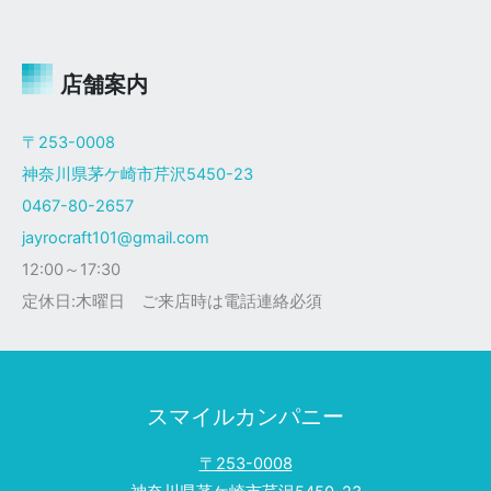
ャ
イ
ロ
Ｘ
店舗案内
ザ
ク
〒253-0008
仕
神奈川県茅ケ崎市芹沢5450-23
様
0467-80-2657
jayrocraft101@gmail.com
12:00～17:30
定休日:木曜日 ご来店時は電話連絡必須
スマイルカンパニー
〒253-0008