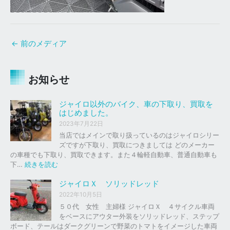
←
前のメディア
お知らせ
ジャイロ以外のバイク、車の下取り、買取を
はじめました。
2023年7月22日
当店ではメインで取り扱っているのはジャイロシリー
ズですが下取り、買取につきましては どのメーカー
の車種でも下取り、買取できます。また４輪軽自動車、普通自動車も
:
下…
続きを読む
ジ
ャ
ジャイロＸ ソリッドレッド
イ
2022年10月5日
ロ
５０代 女性 主婦様 ジャイロＸ ４サイクル車両
以
をベースにアウター外装をソリッドレッド、ステップ
外
ボード、テールはダークグリーンで野菜のトマトをイメージした車両