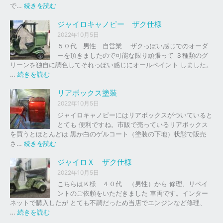
の
:
で…
続きを読む
バ
ジ
イ
ャ
ジャイロキャノピー ザク仕様
ク
イ
2022年10月5日
、
ロ
５０代 男性 自営業 ザクっぽい感じでのオーダ
車
Ｘ
ーを頂きましたので可能な限り頑張って ３種類のグ
の
リーンを独自に調色してそれっぽい感じにオールペイント しました。
下
ソ
:
…
続きを読む
取
リ
ジ
り
ッ
ャ
リアボックス塗装
、
ド
イ
2022年10月5日
買
レ
ロ
ジャイロキャノピーにはリアボックスがついていると
取
ッ
キ
とても 便利ですね。市販で売っているリアボックス
を
ド
ャ
を買うとほとんどは 黒か白のゲルコート（塗装の下地）状態で販売
は
ノ
:
さ…
続きを読む
じ
ピ
リ
め
ー
ア
ジャイロＸ ザク仕様
ま
ボ
し
2022年10月5日
ザ
ッ
た
こちらはＫ様 ４０代 （男性）から 修理、リペイ
ク
ク
。
ントのご依頼をいただきました 車両です。インター
仕
ス
ネットで購入したが とても不調だっため当店でエンジンなど修理、
様
塗
:
…
続きを読む
装
ジ