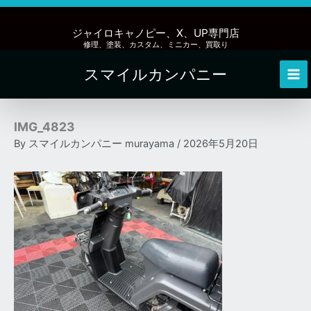
内
容
ジャイロキャノピー、X、UP専門店
を
修理、塗装、カスタム、ミニカー、買取り
ス
スマイルカンパニー
キ
Mai
ッ
Me
プ
IMG_4823
By
スマイルカンパニー murayama
/
2026年5月20日