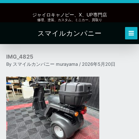
内
容
ジャイロキャノピー、X、UP専門店
を
修理、塗装、カスタム、ミニカー、買取り
ス
スマイルカンパニー
キ
Mai
ッ
Me
プ
IMG_4825
By
スマイルカンパニー murayama
/
2026年5月20日