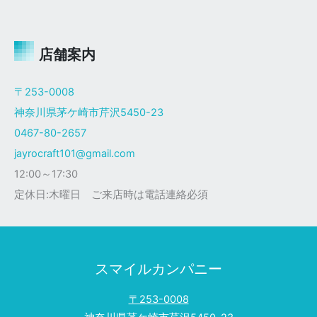
ャ
イ
ロ
Ｘ
店舗案内
ザ
ク
〒253-0008
仕
神奈川県茅ケ崎市芹沢5450-23
様
0467-80-2657
jayrocraft101@gmail.com
12:00～17:30
定休日:木曜日 ご来店時は電話連絡必須
スマイルカンパニー
〒253-0008