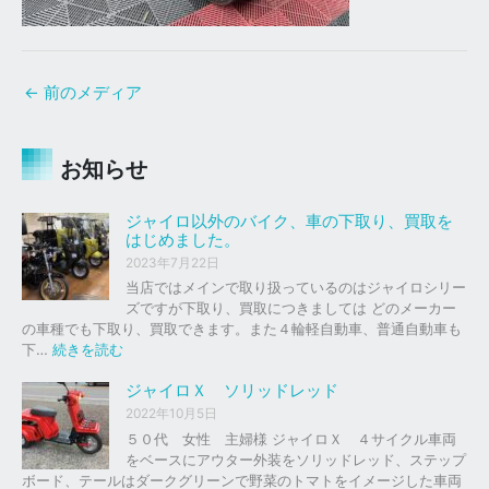
←
前のメディア
お知らせ
ジャイロ以外のバイク、車の下取り、買取を
はじめました。
2023年7月22日
当店ではメインで取り扱っているのはジャイロシリー
ズですが下取り、買取につきましては どのメーカー
の車種でも下取り、買取できます。また４輪軽自動車、普通自動車も
:
下…
続きを読む
ジ
ャ
ジャイロＸ ソリッドレッド
イ
2022年10月5日
ロ
５０代 女性 主婦様 ジャイロＸ ４サイクル車両
以
をベースにアウター外装をソリッドレッド、ステップ
外
ボード、テールはダークグリーンで野菜のトマトをイメージした車両