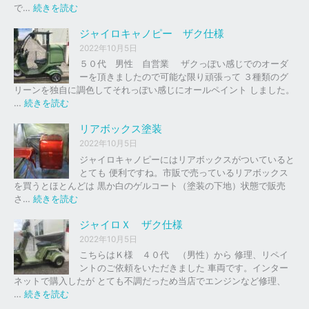
の
:
で…
続きを読む
バ
ジ
イ
ャ
ジャイロキャノピー ザク仕様
ク
イ
2022年10月5日
、
ロ
５０代 男性 自営業 ザクっぽい感じでのオーダ
車
Ｘ
ーを頂きましたので可能な限り頑張って ３種類のグ
の
リーンを独自に調色してそれっぽい感じにオールペイント しました。
下
ソ
:
…
続きを読む
取
リ
ジ
り
ッ
ャ
リアボックス塗装
、
ド
イ
2022年10月5日
買
レ
ロ
ジャイロキャノピーにはリアボックスがついていると
取
ッ
キ
とても 便利ですね。市販で売っているリアボックス
を
ド
ャ
を買うとほとんどは 黒か白のゲルコート（塗装の下地）状態で販売
は
ノ
:
さ…
続きを読む
じ
ピ
リ
め
ー
ア
ジャイロＸ ザク仕様
ま
ボ
し
2022年10月5日
ザ
ッ
た
こちらはＫ様 ４０代 （男性）から 修理、リペイ
ク
ク
。
ントのご依頼をいただきました 車両です。インター
仕
ス
ネットで購入したが とても不調だっため当店でエンジンなど修理、
様
塗
:
…
続きを読む
装
ジ