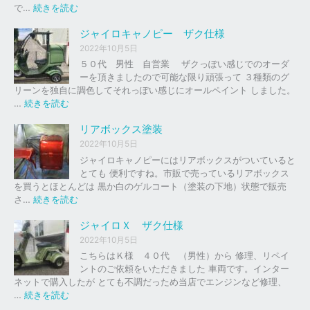
の
:
で…
続きを読む
バ
ジ
イ
ャ
ジャイロキャノピー ザク仕様
ク
イ
2022年10月5日
、
ロ
５０代 男性 自営業 ザクっぽい感じでのオーダ
車
Ｘ
ーを頂きましたので可能な限り頑張って ３種類のグ
の
リーンを独自に調色してそれっぽい感じにオールペイント しました。
下
ソ
:
…
続きを読む
取
リ
ジ
り
ッ
ャ
リアボックス塗装
、
ド
イ
2022年10月5日
買
レ
ロ
ジャイロキャノピーにはリアボックスがついていると
取
ッ
キ
とても 便利ですね。市販で売っているリアボックス
を
ド
ャ
を買うとほとんどは 黒か白のゲルコート（塗装の下地）状態で販売
は
ノ
:
さ…
続きを読む
じ
ピ
リ
め
ー
ア
ジャイロＸ ザク仕様
ま
ボ
し
2022年10月5日
ザ
ッ
た
こちらはＫ様 ４０代 （男性）から 修理、リペイ
ク
ク
。
ントのご依頼をいただきました 車両です。インター
仕
ス
ネットで購入したが とても不調だっため当店でエンジンなど修理、
様
塗
:
…
続きを読む
装
ジ