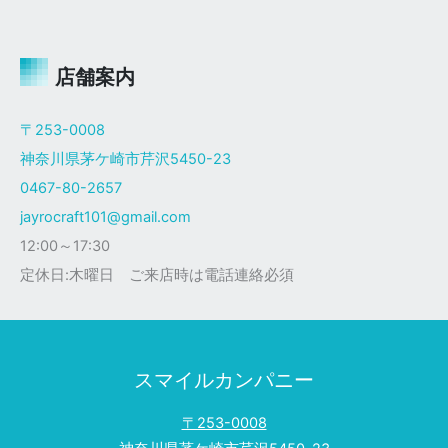
ャ
イ
ロ
Ｘ
店舗案内
ザ
ク
〒253-0008
仕
神奈川県茅ケ崎市芹沢5450-23
様
0467-80-2657
jayrocraft101@gmail.com
12:00～17:30
定休日:木曜日 ご来店時は電話連絡必須
スマイルカンパニー
〒253-0008