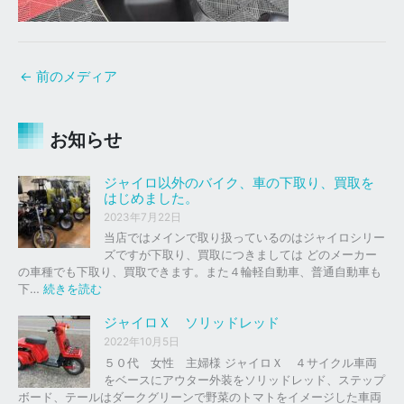
←
前のメディア
お知らせ
ジャイロ以外のバイク、車の下取り、買取を
はじめました。
2023年7月22日
当店ではメインで取り扱っているのはジャイロシリー
ズですが下取り、買取につきましては どのメーカー
の車種でも下取り、買取できます。また４輪軽自動車、普通自動車も
:
下…
続きを読む
ジ
ャ
ジャイロＸ ソリッドレッド
イ
2022年10月5日
ロ
５０代 女性 主婦様 ジャイロＸ ４サイクル車両
以
をベースにアウター外装をソリッドレッド、ステップ
外
ボード、テールはダークグリーンで野菜のトマトをイメージした車両