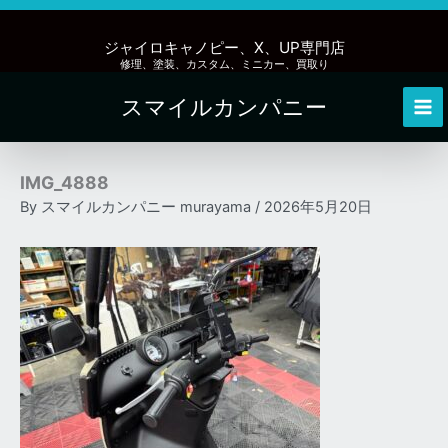
内
容
ジャイロキャノピー、X、UP専門店
を
修理、塗装、カスタム、ミニカー、買取り
ス
スマイルカンパニー
キ
Mai
ッ
Me
プ
IMG_4888
By
スマイルカンパニー murayama
/
2026年5月20日