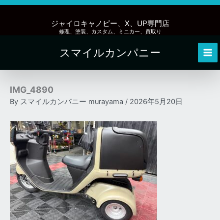
内
容
ジャイロキャノピー、X、UP専門店
を
修理、塗装、カスタム、ミニカー、買取り
ス
スマイルカンパニー
キ
Mai
ッ
Me
プ
IMG_4890
By
スマイルカンパニー murayama
/
2026年5月20日