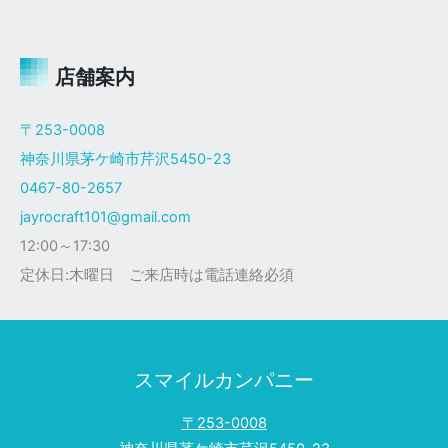
ャ
イ
ロ
Ｘ
店舗案内
ザ
ク
〒253-0008
仕
神奈川県茅ケ崎市芹沢5450-23
様
0467-80-2657
jayrocraft101@gmail.com
12:00～17:30
定休日:木曜日 ご来店時は電話連絡必須
スマイルカンパニー
〒253-0008