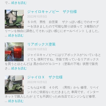
の
:
で…
続きを読む
バ
ジ
イ
ャ
ジャイロキャノピー ザク仕様
ク
イ
2022年10月5日
、
ロ
５０代 男性 自営業 ザクっぽい感じでのオーダ
車
Ｘ
ーを頂きましたので可能な限り頑張って ３種類のグ
の
リーンを独自に調色してそれっぽい感じにオールペイント しました。
下
ソ
:
…
続きを読む
取
リ
ジ
り
ッ
ャ
リアボックス塗装
、
ド
イ
2022年10月5日
買
レ
ロ
ジャイロキャノピーにはリアボックスがついていると
取
ッ
キ
とても 便利ですね。市販で売っているリアボックス
を
ド
ャ
を買うとほとんどは 黒か白のゲルコート（塗装の下地）状態で販売
は
ノ
:
さ…
続きを読む
じ
ピ
リ
め
ー
ア
ジャイロＸ ザク仕様
ま
ボ
し
2022年10月5日
ザ
ッ
た
こちらはＫ様 ４０代 （男性）から 修理、リペイ
ク
ク
。
ントのご依頼をいただきました 車両です。インター
仕
ス
ネットで購入したが とても不調だっため当店でエンジンなど修理、
様
塗
:
…
続きを読む
装
ジ