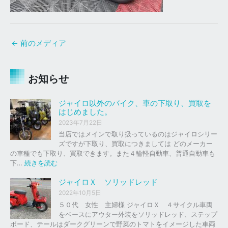
←
前のメディア
お知らせ
ジャイロ以外のバイク、車の下取り、買取を
はじめました。
2023年7月22日
当店ではメインで取り扱っているのはジャイロシリー
ズですが下取り、買取につきましては どのメーカー
の車種でも下取り、買取できます。また４輪軽自動車、普通自動車も
:
下…
続きを読む
ジ
ャ
ジャイロＸ ソリッドレッド
イ
2022年10月5日
ロ
５０代 女性 主婦様 ジャイロＸ ４サイクル車両
以
をベースにアウター外装をソリッドレッド、ステップ
外
ボード、テールはダークグリーンで野菜のトマトをイメージした車両