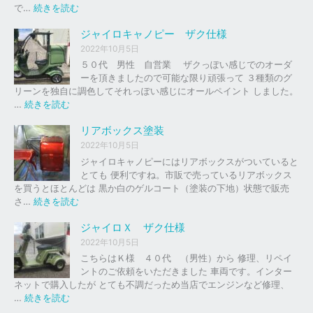
の
:
で…
続きを読む
バ
ジ
イ
ャ
ジャイロキャノピー ザク仕様
ク
イ
2022年10月5日
、
ロ
５０代 男性 自営業 ザクっぽい感じでのオーダ
車
Ｘ
ーを頂きましたので可能な限り頑張って ３種類のグ
の
リーンを独自に調色してそれっぽい感じにオールペイント しました。
下
ソ
:
…
続きを読む
取
リ
ジ
り
ッ
ャ
リアボックス塗装
、
ド
イ
2022年10月5日
買
レ
ロ
ジャイロキャノピーにはリアボックスがついていると
取
ッ
キ
とても 便利ですね。市販で売っているリアボックス
を
ド
ャ
を買うとほとんどは 黒か白のゲルコート（塗装の下地）状態で販売
は
ノ
:
さ…
続きを読む
じ
ピ
リ
め
ー
ア
ジャイロＸ ザク仕様
ま
ボ
し
2022年10月5日
ザ
ッ
た
こちらはＫ様 ４０代 （男性）から 修理、リペイ
ク
ク
。
ントのご依頼をいただきました 車両です。インター
仕
ス
ネットで購入したが とても不調だっため当店でエンジンなど修理、
様
塗
:
…
続きを読む
装
ジ