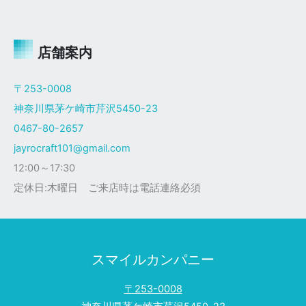
ャ
イ
ロ
Ｘ
店舗案内
ザ
ク
〒253-0008
仕
神奈川県茅ケ崎市芹沢5450-23
様
0467-80-2657
jayrocraft101@gmail.com
12:00～17:30
定休日:木曜日 ご来店時は電話連絡必須
スマイルカンパニー
〒253-0008