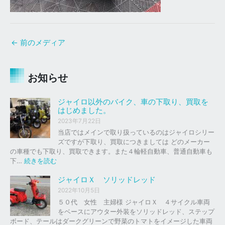
←
前のメディア
お知らせ
ジャイロ以外のバイク、車の下取り、買取を
はじめました。
2023年7月22日
当店ではメインで取り扱っているのはジャイロシリー
ズですが下取り、買取につきましては どのメーカー
の車種でも下取り、買取できます。また４輪軽自動車、普通自動車も
:
下…
続きを読む
ジ
ャ
ジャイロＸ ソリッドレッド
イ
2022年10月5日
ロ
５０代 女性 主婦様 ジャイロＸ ４サイクル車両
以
をベースにアウター外装をソリッドレッド、ステップ
外
ボード、テールはダークグリーンで野菜のトマトをイメージした車両