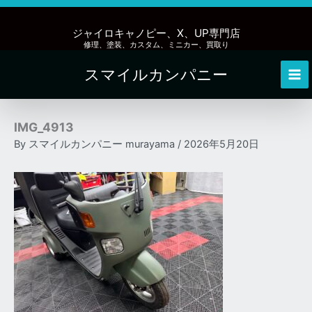
内
容
ジャイロキャノピー、X、UP専門店
を
修理、塗装、カスタム、ミニカー、買取り
ス
スマイルカンパニー
キ
Mai
ッ
Me
プ
IMG_4913
By
スマイルカンパニー murayama
/
2026年5月20日