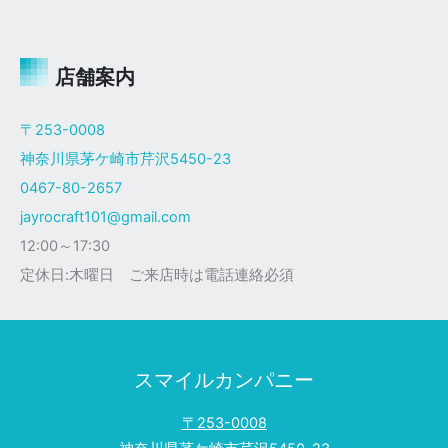
ャ
イ
ロ
Ｘ
店舗案内
ザ
ク
〒253-0008
仕
神奈川県茅ケ崎市芹沢5450-23
様
0467-80-2657
jayrocraft101@gmail.com
12:00～17:30
定休日:木曜日 ご来店時は電話連絡必須
スマイルカンパニー
〒253-0008