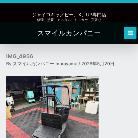
内
容
ジャイロキャノピー、X、UP専門店
を
修理、塗装、カスタム、ミニカー、買取り
ス
スマイルカンパニー
キ
Mai
ッ
Me
プ
IMG_4956
By
スマイルカンパニー murayama
/
2026年5月20日