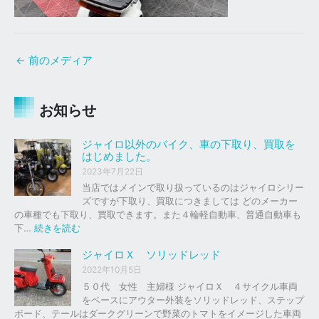
←
前のメディア
お知らせ
ジャイロ以外のバイク、車の下取り、買取を
はじめました。
2023年7月22日
当店ではメインで取り扱っているのはジャイロシリー
ズですが下取り、買取につきましては どのメーカー
の車種でも下取り、買取できます。また４輪軽自動車、普通自動車も
:
下…
続きを読む
ジ
ャ
ジャイロＸ ソリッドレッド
イ
2022年10月5日
ロ
５０代 女性 主婦様 ジャイロＸ ４サイクル車両
以
をベースにアウター外装をソリッドレッド、ステップ
外
ボード、テールはダークグリーンで野菜のトマトをイメージした車両