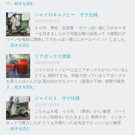
の
:
で…
続きを読む
バ
ジ
イ
ャ
ジャイロキャノピー ザク仕様
ク
イ
2022年10月5日
、
ロ
５０代 男性 自営業 ザクっぽい感じでのオーダ
車
Ｘ
ーを頂きましたので可能な限り頑張って ３種類のグ
の
リーンを独自に調色してそれっぽい感じにオールペイント しました。
下
ソ
:
…
続きを読む
取
リ
ジ
り
ッ
ャ
リアボックス塗装
、
ド
イ
2022年10月5日
買
レ
ロ
ジャイロキャノピーにはリアボックスがついていると
取
ッ
キ
とても 便利ですね。市販で売っているリアボックス
を
ド
ャ
を買うとほとんどは 黒か白のゲルコート（塗装の下地）状態で販売
は
ノ
:
さ…
続きを読む
じ
ピ
リ
め
ー
ア
ジャイロＸ ザク仕様
ま
ボ
し
2022年10月5日
ザ
ッ
た
こちらはＫ様 ４０代 （男性）から 修理、リペイ
ク
ク
。
ントのご依頼をいただきました 車両です。インター
仕
ス
ネットで購入したが とても不調だっため当店でエンジンなど修理、
様
塗
:
…
続きを読む
装
ジ