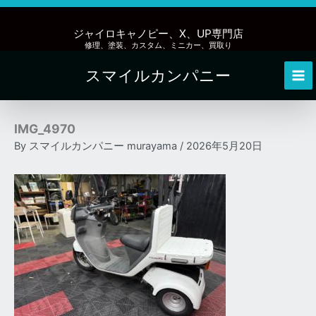
内
容
ジャイロキャノピー、X、UP専門店
を
修理、塗装、カスタム、ミニカー、買取り
ス
スマイルカンパニー
キ
Mai
ッ
Me
プ
IMG_4970
By
スマイルカンパニー murayama
/
2026年5月20日