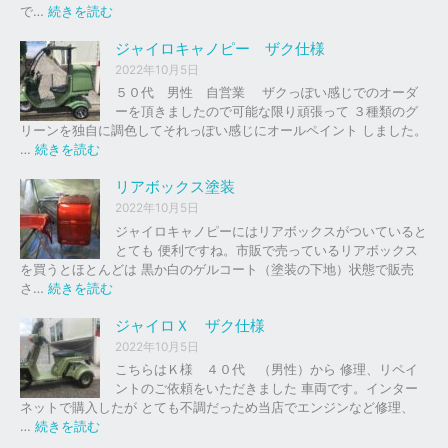
の
:
で…
続きを読む
バ
ジ
イ
ャ
ジャイロキャノピー ザク仕様
ク
イ
2022年10月5日
、
ロ
５０代 男性 自営業 ザクっぽい感じでのオーダ
車
Ｘ
ーを頂きましたので可能な限り頑張って ３種類のグ
の
リーンを独自に調色してそれっぽい感じにオールペイント しました。
下
ソ
:
…
続きを読む
取
リ
ジ
り
ッ
ャ
リアボックス塗装
、
ド
イ
2022年10月5日
買
レ
ロ
ジャイロキャノピーにはリアボックスがついていると
取
ッ
キ
とても 便利ですね。市販で売っているリアボックス
を
ド
ャ
を買うとほとんどは 黒か白のゲルコート（塗装の下地）状態で販売
は
ノ
:
さ…
続きを読む
じ
ピ
リ
め
ー
ア
ジャイロＸ ザク仕様
ま
ボ
し
2022年10月5日
ザ
ッ
た
こちらはＫ様 ４０代 （男性）から 修理、リペイ
ク
ク
。
ントのご依頼をいただきました 車両です。インター
仕
ス
ネットで購入したが とても不調だっため当店でエンジンなど修理、
様
塗
:
…
続きを読む
装
ジ