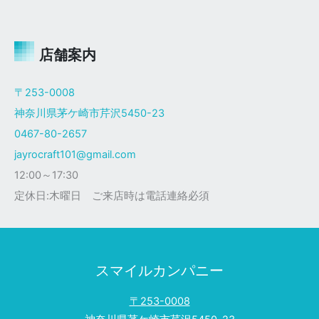
ャ
イ
ロ
Ｘ
店舗案内
ザ
ク
〒253-0008
仕
神奈川県茅ケ崎市芹沢5450-23
様
0467-80-2657
jayrocraft101@gmail.com
12:00～17:30
定休日:木曜日 ご来店時は電話連絡必須
スマイルカンパニー
〒253-0008