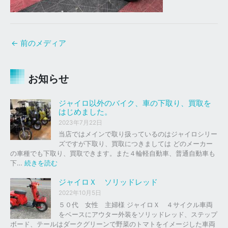
←
前のメディア
お知らせ
ジャイロ以外のバイク、車の下取り、買取を
はじめました。
2023年7月22日
当店ではメインで取り扱っているのはジャイロシリー
ズですが下取り、買取につきましては どのメーカー
の車種でも下取り、買取できます。また４輪軽自動車、普通自動車も
:
下…
続きを読む
ジ
ャ
ジャイロＸ ソリッドレッド
イ
2022年10月5日
ロ
５０代 女性 主婦様 ジャイロＸ ４サイクル車両
以
をベースにアウター外装をソリッドレッド、ステップ
外
ボード、テールはダークグリーンで野菜のトマトをイメージした車両