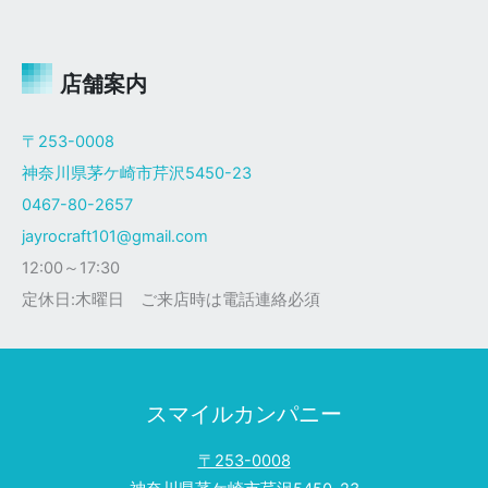
ャ
イ
ロ
Ｘ
店舗案内
ザ
ク
〒253-0008
仕
神奈川県茅ケ崎市芹沢5450-23
様
0467-80-2657
jayrocraft101@gmail.com
12:00～17:30
定休日:木曜日 ご来店時は電話連絡必須
スマイルカンパニー
〒253-0008