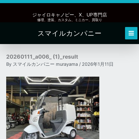
内
容
ジャイロキャノピー、X、UP専門店
を
修理、塗装、カスタム、ミニカー、買取り
ス
スマイルカンパニー
キ
Mai
ッ
Me
プ
20260111_a006_ (1)_result
By
スマイルカンパニー murayama
/
2026年1月11日