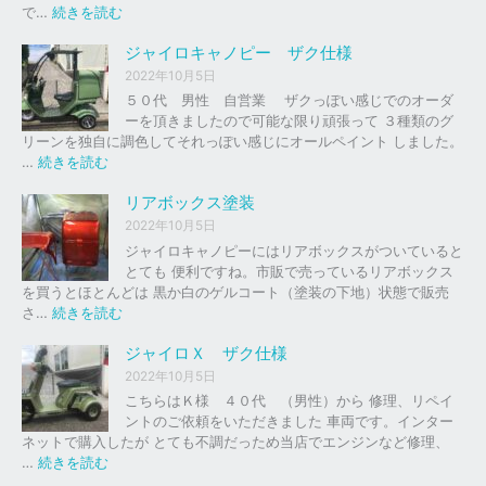
の
:
で…
続きを読む
バ
ジ
イ
ャ
ジャイロキャノピー ザク仕様
ク
イ
2022年10月5日
、
ロ
５０代 男性 自営業 ザクっぽい感じでのオーダ
車
Ｘ
ーを頂きましたので可能な限り頑張って ３種類のグ
の
リーンを独自に調色してそれっぽい感じにオールペイント しました。
下
ソ
:
…
続きを読む
取
リ
ジ
り
ッ
ャ
リアボックス塗装
、
ド
イ
2022年10月5日
買
レ
ロ
ジャイロキャノピーにはリアボックスがついていると
取
ッ
キ
とても 便利ですね。市販で売っているリアボックス
を
ド
ャ
を買うとほとんどは 黒か白のゲルコート（塗装の下地）状態で販売
は
ノ
:
さ…
続きを読む
じ
ピ
リ
め
ー
ア
ジャイロＸ ザク仕様
ま
ボ
し
2022年10月5日
ザ
ッ
た
こちらはＫ様 ４０代 （男性）から 修理、リペイ
ク
ク
。
ントのご依頼をいただきました 車両です。インター
仕
ス
ネットで購入したが とても不調だっため当店でエンジンなど修理、
様
塗
:
…
続きを読む
装
ジ