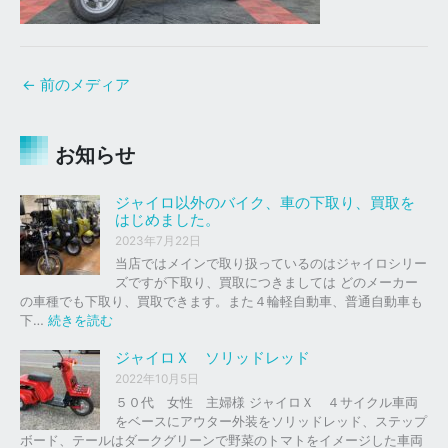
←
前のメディア
お知らせ
ジャイロ以外のバイク、車の下取り、買取を
はじめました。
2023年7月22日
当店ではメインで取り扱っているのはジャイロシリー
ズですが下取り、買取につきましては どのメーカー
の車種でも下取り、買取できます。また４輪軽自動車、普通自動車も
:
下…
続きを読む
ジ
ャ
ジャイロＸ ソリッドレッド
イ
2022年10月5日
ロ
５０代 女性 主婦様 ジャイロＸ ４サイクル車両
以
をベースにアウター外装をソリッドレッド、ステップ
外
ボード、テールはダークグリーンで野菜のトマトをイメージした車両