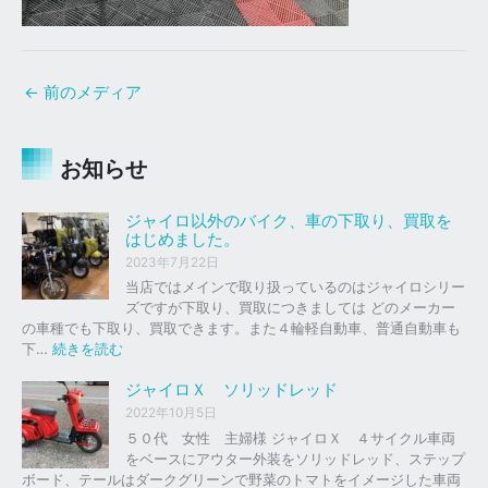
←
前のメディア
お知らせ
ジャイロ以外のバイク、車の下取り、買取を
はじめました。
2023年7月22日
当店ではメインで取り扱っているのはジャイロシリー
ズですが下取り、買取につきましては どのメーカー
の車種でも下取り、買取できます。また４輪軽自動車、普通自動車も
:
下…
続きを読む
ジ
ャ
ジャイロＸ ソリッドレッド
イ
2022年10月5日
ロ
５０代 女性 主婦様 ジャイロＸ ４サイクル車両
以
をベースにアウター外装をソリッドレッド、ステップ
外
ボード、テールはダークグリーンで野菜のトマトをイメージした車両