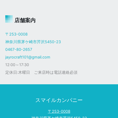
ャ
イ
ロ
Ｘ
店舗案内
ザ
ク
〒253-0008
仕
神奈川県茅ケ崎市芹沢5450-23
様
0467-80-2657
jayrocraft101@gmail.com
12:00～17:30
定休日:木曜日 ご来店時は電話連絡必須
スマイルカンパニー
〒253-0008