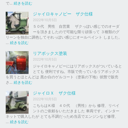
の
:
で…
続きを読む
バ
ジ
イ
ャ
ジャイロキャノピー ザク仕様
ク
イ
2022年10月5日
、
ロ
５０代 男性 自営業 ザクっぽい感じでのオーダ
車
Ｘ
ーを頂きましたので可能な限り頑張って ３種類のグ
の
リーンを独自に調色してそれっぽい感じにオールペイント しました。
下
ソ
:
…
続きを読む
取
リ
ジ
り
ッ
ャ
リアボックス塗装
、
ド
イ
2022年10月5日
買
レ
ロ
ジャイロキャノピーにはリアボックスがついていると
取
ッ
キ
とても 便利ですね。市販で売っているリアボックス
を
ド
ャ
を買うとほとんどは 黒か白のゲルコート（塗装の下地）状態で販売
は
ノ
:
さ…
続きを読む
じ
ピ
リ
め
ー
ア
ジャイロＸ ザク仕様
ま
ボ
し
2022年10月5日
ザ
ッ
た
こちらはＫ様 ４０代 （男性）から 修理、リペイ
ク
ク
。
ントのご依頼をいただきました 車両です。インター
仕
ス
ネットで購入したが とても不調だっため当店でエンジンなど修理、
様
塗
:
…
続きを読む
装
ジ