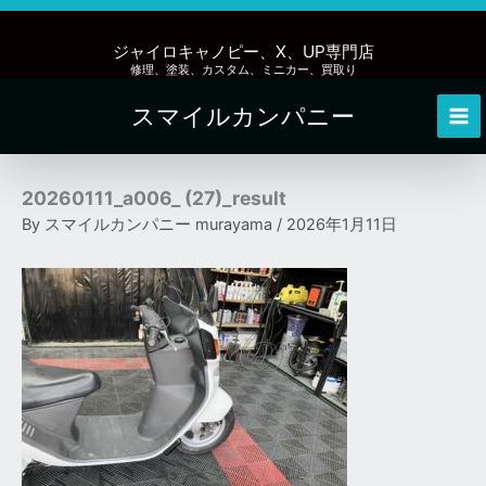
内
容
ジャイロキャノピー、X、UP専門店
を
修理、塗装、カスタム、ミニカー、買取り
ス
スマイルカンパニー
キ
Mai
ッ
Me
プ
20260111_a006_ (27)_result
By
スマイルカンパニー murayama
/
2026年1月11日