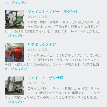
の
:
で…
続きを読む
バ
ジ
イ
ャ
ジャイロキャノピー ザク仕様
ク
イ
2022年10月5日
、
ロ
５０代 男性 自営業 ザクっぽい感じでのオーダ
車
Ｘ
ーを頂きましたので可能な限り頑張って ３種類のグ
の
リーンを独自に調色してそれっぽい感じにオールペイント しました。
下
ソ
:
…
続きを読む
取
リ
ジ
り
ッ
ャ
リアボックス塗装
、
ド
イ
2022年10月5日
買
レ
ロ
ジャイロキャノピーにはリアボックスがついていると
取
ッ
キ
とても 便利ですね。市販で売っているリアボックス
を
ド
ャ
を買うとほとんどは 黒か白のゲルコート（塗装の下地）状態で販売
は
ノ
:
さ…
続きを読む
じ
ピ
リ
め
ー
ア
ジャイロＸ ザク仕様
ま
ボ
し
2022年10月5日
ザ
ッ
た
こちらはＫ様 ４０代 （男性）から 修理、リペイ
ク
ク
。
ントのご依頼をいただきました 車両です。インター
仕
ス
ネットで購入したが とても不調だっため当店でエンジンなど修理、
様
塗
:
…
続きを読む
装
ジ