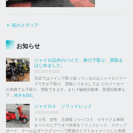
←
前のメディア
お知らせ
ジャイロ以外のバイク、車の下取り、買取を
はじめました。
2023年7月22日
当店ではメインで取り扱っているのはジャイロシリー
ズですが下取り、買取につきましては どのメーカー
の車種でも下取り、買取できます。また４輪軽自動車、普通自動車も
:
下…
続きを読む
ジ
ャ
ジャイロＸ ソリッドレッド
イ
2022年10月5日
ロ
５０代 女性 主婦様 ジャイロＸ ４サイクル車両
以
をベースにアウター外装をソリッドレッド、ステップ
外
ボード、テールはダークグリーンで野菜のトマトをイメージした車両