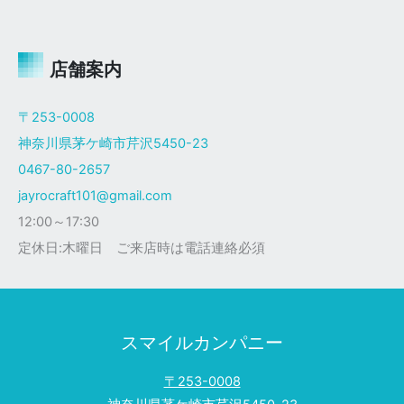
ャ
イ
ロ
Ｘ
店舗案内
ザ
ク
〒253-0008
仕
神奈川県茅ケ崎市芹沢5450-23
様
0467-80-2657
jayrocraft101@gmail.com
12:00～17:30
定休日:木曜日 ご来店時は電話連絡必須
スマイルカンパニー
〒253-0008