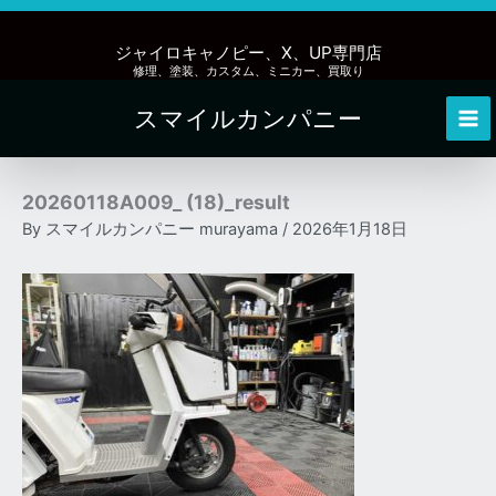
内
容
ジャイロキャノピー、X、UP専門店
を
修理、塗装、カスタム、ミニカー、買取り
ス
スマイルカンパニー
キ
Mai
ッ
Me
プ
20260118A009_ (18)_result
By
スマイルカンパニー murayama
/
2026年1月18日