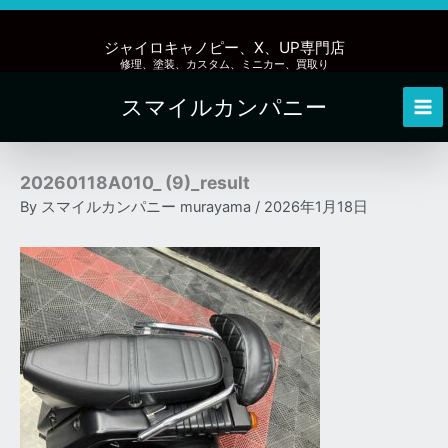
内
容
ジャイロキャノピー、X、UP専門店
を
修理、塗装、カスタム、ミニカー、買取り
ス
スマイルカンパニー
キ
Mai
ッ
Me
プ
20260118A010_ (9)_result
By
スマイルカンパニー murayama
/
2026年1月18日