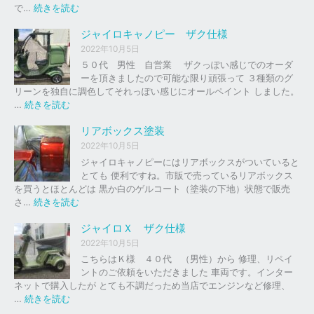
の
:
で…
続きを読む
バ
ジ
イ
ャ
ジャイロキャノピー ザク仕様
ク
イ
2022年10月5日
、
ロ
５０代 男性 自営業 ザクっぽい感じでのオーダ
車
Ｘ
ーを頂きましたので可能な限り頑張って ３種類のグ
の
リーンを独自に調色してそれっぽい感じにオールペイント しました。
下
ソ
:
…
続きを読む
取
リ
ジ
り
ッ
ャ
リアボックス塗装
、
ド
イ
2022年10月5日
買
レ
ロ
ジャイロキャノピーにはリアボックスがついていると
取
ッ
キ
とても 便利ですね。市販で売っているリアボックス
を
ド
ャ
を買うとほとんどは 黒か白のゲルコート（塗装の下地）状態で販売
は
ノ
:
さ…
続きを読む
じ
ピ
リ
め
ー
ア
ジャイロＸ ザク仕様
ま
ボ
し
2022年10月5日
ザ
ッ
た
こちらはＫ様 ４０代 （男性）から 修理、リペイ
ク
ク
。
ントのご依頼をいただきました 車両です。インター
仕
ス
ネットで購入したが とても不調だっため当店でエンジンなど修理、
様
塗
:
…
続きを読む
装
ジ