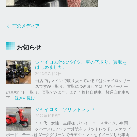
←
前のメディア
お知らせ
ジャイロ以外のバイク、車の下取り、買取を
はじめました。
2023年7月22日
当店ではメインで取り扱っているのはジャイロシリー
ズですが下取り、買取につきましては どのメーカー
の車種でも下取り、買取できます。また４輪軽自動車、普通自動車も
:
下…
続きを読む
ジ
ャ
ジャイロＸ ソリッドレッド
イ
2022年10月5日
ロ
５０代 女性 主婦様 ジャイロＸ ４サイクル車両
以
をベースにアウター外装をソリッドレッド、ステップ
外
ボード、テールはダークグリーンで野菜のトマトをイメージした車両