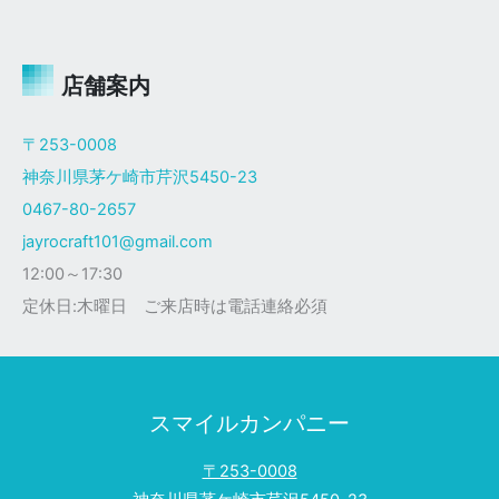
ャ
イ
ロ
Ｘ
店舗案内
ザ
ク
〒253-0008
仕
神奈川県茅ケ崎市芹沢5450-23
様
0467-80-2657
jayrocraft101@gmail.com
12:00～17:30
定休日:木曜日 ご来店時は電話連絡必須
スマイルカンパニー
〒253-0008