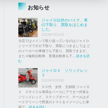
お知らせ
ジャイロ以外のバイク、車
の下取り、買取をはじめま
した。
2023年7月22日
当店ではメインで取り扱っているのはジャイロ
シリーズですが下取り、買取につきましては ど
のメーカーの車種でも下取り、買取できます。
また４輪軽自動車、普通自動車も下…
続きを読
:
む
ジ
ジャイロＸ ソリッドレッ
ャ
ド
イ
2022年10月5日
ロ
以
５０代 女性 主婦様 ジャイロ
外
Ｘ ４サイクル車両をベースにアウター外装を
の
ソリッドレッド、ステップボード、テールはダ
バ
ークグリーンで野菜のトマトをイメージした車
イ
:
両で…
続きを読む