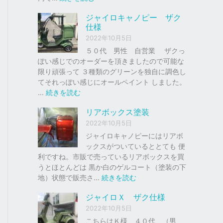
ク
ジ
ジャイロキャノピー ザク
、
ャ
仕様
車
イ
2022年10月5日
の
ロ
下
Ｘ
５０代 男性 自営業 ザクっ
取
ぽい感じでのオーダーを頂きましたので可能な
り
ソ
限り頑張って ３種類のグリーンを独自に調色し
、
リ
てそれっぽい感じにオールペイント しました。
買
ッ
:
…
続きを読む
取
ド
ジ
リアボックス塗装
を
レ
ャ
は
ッ
イ
2022年10月5日
じ
ド
ロ
ジャイロキャノピーにはリアボ
め
キ
ックスがついているととても 便
ま
ャ
利ですね。市販で売っているリアボックスを買
し
ノ
うとほとんどは 黒か白のゲルコート（塗装の下
た
ピ
:
地）状態で販売さ…
続きを読む
。
ー
リ
ジャイロＸ ザク仕様
ア
ザ
2022年10月5日
ボ
ク
ッ
こちらはＫ様 ４０代 （男