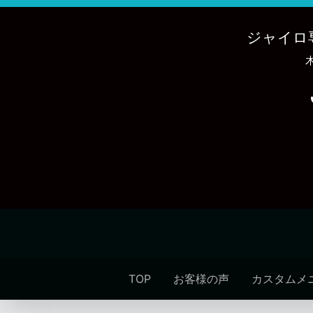
内
容
ジャイロ
を
ス
キ
ッ
プ
TOP
お客様の声
カスタムメ