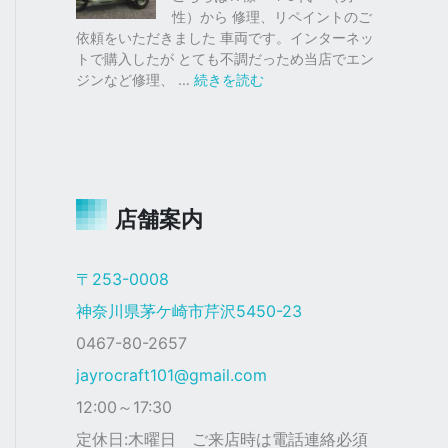
仕
ク
性）から 修理、リペイントのご
様
ス
依頼をいただきました 車両です。インターネッ
塗
トで購入したが とても不調だっため当店でエン
装
:
ジンなど修理、 …
続きを読む
ジ
ャ
イ
ロ
Ｘ
店舗案内
ザ
ク
仕
〒253-0008
様
神奈川県茅ケ崎市芹沢5450-23
0467-80-2657
jayrocraft101@gmail.com
12:00～17:30
定休日:木曜日 ご来店時は電話連絡必須