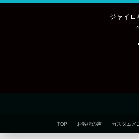
内
容
ジャイロ
を
ス
キ
ッ
プ
TOP
お客様の声
カスタムメ