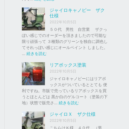
ク
ジ
ジャイロキャノピー ザク
、
ャ
仕様
車
イ
2022年10月5日
の
ロ
下
Ｘ
５０代 男性 自営業 ザクっ
取
ぽい感じでのオーダーを頂きましたので可能な
り
ソ
限り頑張って ３種類のグリーンを独自に調色し
、
リ
てそれっぽい感じにオールペイント しました。
買
ッ
:
…
続きを読む
取
ド
ジ
リアボックス塗装
を
レ
ャ
は
ッ
イ
2022年10月5日
じ
ド
ロ
ジャイロキャノピーにはリアボ
め
キ
ックスがついているととても 便
ま
ャ
利ですね。市販で売っているリアボックスを買
し
ノ
うとほとんどは 黒か白のゲルコート（塗装の下
た
ピ
:
地）状態で販売さ…
続きを読む
。
ー
リ
ジャイロＸ ザク仕様
ア
ザ
2022年10月5日
ボ
ク
ッ
こちらはＫ様 ４０代 （男