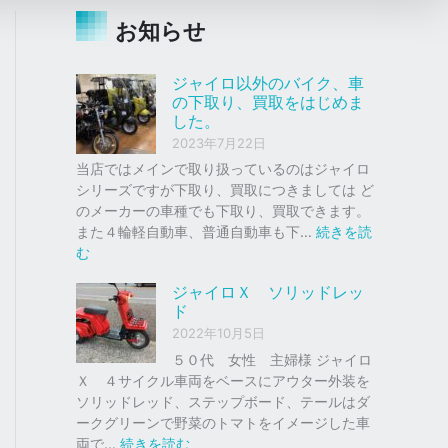
お知らせ
ジャイロ以外のバイク、車
の下取り、買取をはじめま
した。
2023年7月22日
当店ではメインで取り扱っているのはジャイロ
シリーズですが下取り、買取につきましては ど
のメーカーの車種でも下取り、買取できます。
また４輪軽自動車、普通自動車も下…
続きを読
:
む
ジ
ジャイロＸ ソリッドレッ
ャ
ド
イ
2022年10月5日
ロ
以
５０代 女性 主婦様 ジャイロ
外
Ｘ ４サイクル車両をベースにアウター外装を
の
ソリッドレッド、ステップボード、テールはダ
バ
ークグリーンで野菜のトマトをイメージした車
イ
:
両で…
続きを読む