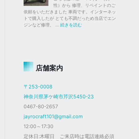
仕
ク
性）から 修理、リペイントのご
様
ス
依頼をいただきました 車両です。インターネッ
塗
トで購入したが とても不調だっため当店でエン
装
:
ジンなど修理、 …
続きを読む
ジ
ャ
イ
ロ
Ｘ
店舗案内
ザ
ク
仕
〒253-0008
様
神奈川県茅ケ崎市芹沢5450-23
0467-80-2657
jayrocraft101@gmail.com
12:00～17:30
定休日:木曜日 ご来店時は電話連絡必須