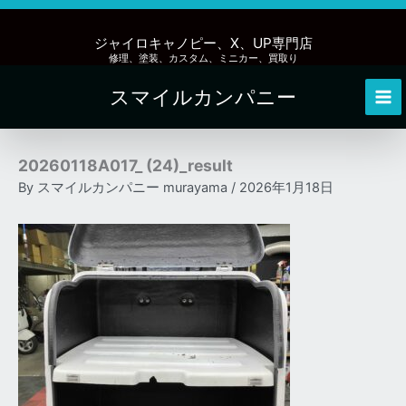
内
容
ジャイロキャノピー、X、UP専門店
を
修理、塗装、カスタム、ミニカー、買取り
ス
スマイルカンパニー
キ
Mai
ッ
Me
プ
20260118A017_ (24)_result
By
スマイルカンパニー murayama
/
2026年1月18日