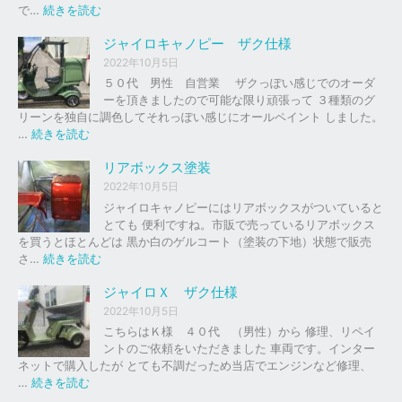
の
:
で…
続きを読む
バ
ジ
イ
ャ
ジャイロキャノピー ザク仕様
ク
イ
2022年10月5日
、
ロ
５０代 男性 自営業 ザクっぽい感じでのオーダ
車
Ｘ
ーを頂きましたので可能な限り頑張って ３種類のグ
の
リーンを独自に調色してそれっぽい感じにオールペイント しました。
下
ソ
:
…
続きを読む
取
リ
ジ
り
ッ
ャ
リアボックス塗装
、
ド
イ
2022年10月5日
買
レ
ロ
ジャイロキャノピーにはリアボックスがついていると
取
ッ
キ
とても 便利ですね。市販で売っているリアボックス
を
ド
ャ
を買うとほとんどは 黒か白のゲルコート（塗装の下地）状態で販売
は
ノ
:
さ…
続きを読む
じ
ピ
リ
め
ー
ア
ジャイロＸ ザク仕様
ま
ボ
し
2022年10月5日
ザ
ッ
た
こちらはＫ様 ４０代 （男性）から 修理、リペイ
ク
ク
。
ントのご依頼をいただきました 車両です。インター
仕
ス
ネットで購入したが とても不調だっため当店でエンジンなど修理、
様
塗
:
…
続きを読む
装
ジ