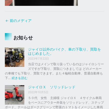
←
前のメディア
お知らせ
ジャイロ以外のバイク、車の下取り、買取を
はじめました。
2023年7月22日
当店ではメインで取り扱っているのはジャイロシリー
ズですが下取り、買取につきましては どのメーカー
の車種でも下取り、買取できます。また４輪軽自動車、普通自動車も
:
下…
続きを読む
ジ
ャ
ジャイロＸ ソリッドレッド
イ
2022年10月5日
ロ
５０代 女性 主婦様 ジャイロＸ ４サイクル車両
以
をベースにアウター外装をソリッドレッド、ステップ
外
ボード、テールはダークグリーンで野菜のトマトをイメージした車両