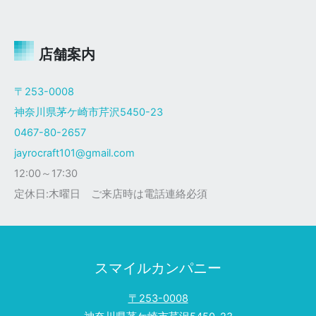
ャ
イ
ロ
Ｘ
店舗案内
ザ
ク
〒253-0008
仕
神奈川県茅ケ崎市芹沢5450-23
様
0467-80-2657
jayrocraft101@gmail.com
12:00～17:30
定休日:木曜日 ご来店時は電話連絡必須
スマイルカンパニー
〒253-0008