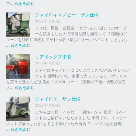
の
:
で…
続きを読む
バ
ジ
イ
ャ
ジャイロキャノピー ザク仕様
ク
イ
2022年10月5日
、
ロ
５０代 男性 自営業 ザクっぽい感じでのオーダ
車
Ｘ
ーを頂きましたので可能な限り頑張って ３種類のグ
の
リーンを独自に調色してそれっぽい感じにオールペイント しました。
下
ソ
:
…
続きを読む
取
リ
ジ
り
ッ
ャ
リアボックス塗装
、
ド
イ
2022年10月5日
買
レ
ロ
ジャイロキャノピーにはリアボックスがついていると
取
ッ
キ
とても 便利ですね。市販で売っているリアボックス
を
ド
ャ
を買うとほとんどは 黒か白のゲルコート（塗装の下地）状態で販売
は
ノ
:
さ…
続きを読む
じ
ピ
リ
め
ー
ア
ジャイロＸ ザク仕様
ま
ボ
し
2022年10月5日
ザ
ッ
た
こちらはＫ様 ４０代 （男性）から 修理、リペイ
ク
ク
。
ントのご依頼をいただきました 車両です。インター
仕
ス
ネットで購入したが とても不調だっため当店でエンジンなど修理、
様
塗
:
…
続きを読む
装
ジ