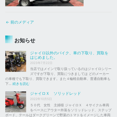
←
前のメディア
お知らせ
ジャイロ以外のバイク、車の下取り、買取を
はじめました。
2023年7月22日
当店ではメインで取り扱っているのはジャイロシリー
ズですが下取り、買取につきましては どのメーカー
の車種でも下取り、買取できます。また４輪軽自動車、普通自動車も
:
下…
続きを読む
ジ
ャ
ジャイロＸ ソリッドレッド
イ
2022年10月5日
ロ
５０代 女性 主婦様 ジャイロＸ ４サイクル車両
以
をベースにアウター外装をソリッドレッド、ステップ
外
ボード、テールはダークグリーンで野菜のトマトをイメージした車両