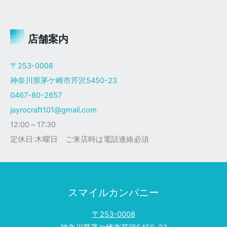
ャ
イ
ロ
Ｘ
店舗案内
ザ
ク
〒253-0008
仕
神奈川県茅ケ崎市芹沢5450-23
様
0467-80-2657
jayrocraft101@gmail.com
12:00～17:30
定休日:木曜日 ご来店時は電話連絡必須
スマイルカンパニー
〒253-0008