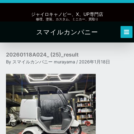
内
容
ジャイロキャノピー、X、UP専門店
を
修理、塗装、カスタム、ミニカー、買取り
ス
スマイルカンパニー
キ
Mai
ッ
Me
プ
20260118A024_ (25)_result
By
スマイルカンパニー murayama
/
2026年1月18日