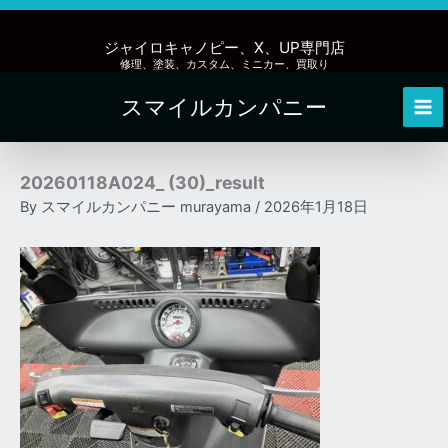
内
容
ジャイロキャノピー、X、UP専門店
を
修理、塗装、カスタム、ミニカー、買取り
ス
スマイルカンパニー
キ
Mai
ッ
Me
プ
20260118A024_ (30)_result
By
スマイルカンパニー murayama
/
2026年1月18日