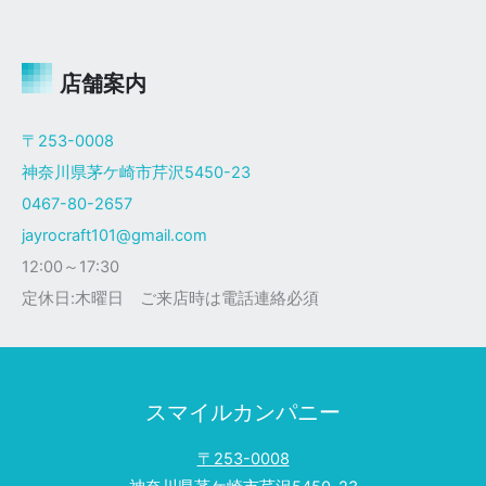
ャ
イ
ロ
Ｘ
店舗案内
ザ
ク
〒253-0008
仕
神奈川県茅ケ崎市芹沢5450-23
様
0467-80-2657
jayrocraft101@gmail.com
12:00～17:30
定休日:木曜日 ご来店時は電話連絡必須
スマイルカンパニー
〒253-0008