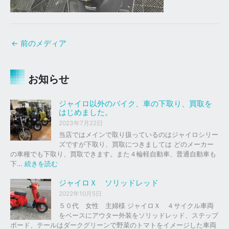
←
前のメディア
お知らせ
ジャイロ以外のバイク、車の下取り、買取を
はじめました。
2023年7月22日
当店ではメインで取り扱っているのはジャイロシリー
ズですが下取り、買取につきましては どのメーカー
の車種でも下取り、買取できます。また４輪軽自動車、普通自動車も
:
下…
続きを読む
ジ
ャ
ジャイロＸ ソリッドレッド
イ
2022年10月5日
ロ
５０代 女性 主婦様 ジャイロＸ ４サイクル車両
以
をベースにアウター外装をソリッドレッド、ステップ
外
ボード、テールはダークグリーンで野菜のトマトをイメージした車両