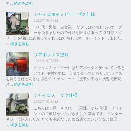
の
:
で…
続きを読む
バ
ジ
イ
ャ
ジャイロキャノピー ザク仕様
ク
イ
2022年10月5日
、
ロ
５０代 男性 自営業 ザクっぽい感じでのオーダ
車
Ｘ
ーを頂きましたので可能な限り頑張って ３種類のグ
の
リーンを独自に調色してそれっぽい感じにオールペイント しました。
下
ソ
:
…
続きを読む
取
リ
ジ
り
ッ
ャ
リアボックス塗装
、
ド
イ
2022年10月5日
買
レ
ロ
ジャイロキャノピーにはリアボックスがついていると
取
ッ
キ
とても 便利ですね。市販で売っているリアボックス
を
ド
ャ
を買うとほとんどは 黒か白のゲルコート（塗装の下地）状態で販売
は
ノ
:
さ…
続きを読む
じ
ピ
リ
め
ー
ア
ジャイロＸ ザク仕様
ま
ボ
し
2022年10月5日
ザ
ッ
た
こちらはＫ様 ４０代 （男性）から 修理、リペイ
ク
ク
。
ントのご依頼をいただきました 車両です。インター
仕
ス
ネットで購入したが とても不調だっため当店でエンジンなど修理、
様
塗
:
…
続きを読む
装
ジ