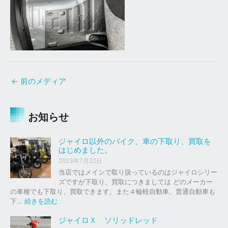
←
前のメディア
お知らせ
ジャイロ以外のバイク、車の下取り、買取を
はじめました。
2023年7月22日
当店ではメインで取り扱っているのはジャイロシリー
ズですが下取り、買取につきましては どのメーカー
の車種でも下取り、買取できます。また４輪軽自動車、普通自動車も
:
下…
続きを読む
ジ
ャ
ジャイロＸ ソリッドレッド