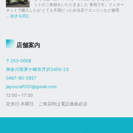
ク
ク
。
ントのご依頼をいただきました 車両です。インター
仕
ス
ネットで購入したが とても不調だっため当店でエンジンなど修理、
様
塗
:
…
続きを読む
装
ジ
ャ
イ
ロ
Ｘ
店舗案内
ザ
ク
〒253-0008
仕
神奈川県茅ケ崎市芹沢5450-23
様
0467-80-2657
jayrocraft101@gmail.com
12:00～17:30
定休日:木曜日 ご来店時は電話連絡必須