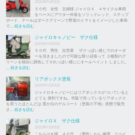
イ
2022年10月5日
ロ
５０代 女性 主婦様 ジャイロＸ ４サイクル車両
以
をベースにアウター外装をソリッドレッド、ステップ
外
ボード、テールはダークグリーンで野菜のトマトをイメージした車両
の
:
で…
続きを読む
バ
ジ
イ
ャ
ジャイロキャノピー ザク仕様
ク
イ
2022年10月5日
、
ロ
５０代 男性 自営業 ザクっぽい感じでのオーダ
車
Ｘ
ーを頂きましたので可能な限り頑張って ３種類のグ
の
リーンを独自に調色してそれっぽい感じにオールペイント しました。
下
ソ
:
…
続きを読む
取
リ
ジ
り
ッ
ャ
リアボックス塗装
、
ド
イ
2022年10月5日
買
レ
ロ
ジャイロキャノピーにはリアボックスがついていると
取
ッ
キ
とても 便利ですね。市販で売っているリアボックス
を
ド
ャ
を買うとほとんどは 黒か白のゲルコート（塗装の下地）状態で販売
は
ノ
:
さ…
続きを読む
じ
ピ
リ
め
ー
ア
ジャイロＸ ザク仕様
ま
ボ
し
2022年10月5日
ザ
ッ
た
こちらはＫ様 ４０代 （男性）から 修理、リペイ