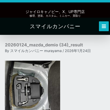
内
容
ジャイロキャノピー、X、UP専門店
を
修理、塗装、カスタム、ミニカー、買取り
ス
スマイルカンパニー
キ
Mai
ッ
Me
プ
20260124_mazda_demio (34)_result
By
スマイルカンパニー murayama
/
2026年1月24日