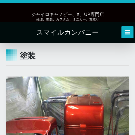
内
容
ジャイロキャノピー、X、UP専門店
を
修理、塗装、カスタム、ミニカー、買取り
ス
スマイルカンパニー
キ
Mai
ッ
Me
プ
塗装