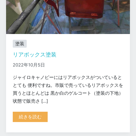
塗装
リアボックス塗装
2022年10月5日
ジャイロキャノピーにはリアボックスがついていると
とても 便利ですね。市販で売っているリアボックスを
買うとほとんどは 黒か白のゲルコート（塗装の下地）
状態で販売さ […]
リ
続きを読む
ア
ボ
ッ
ク