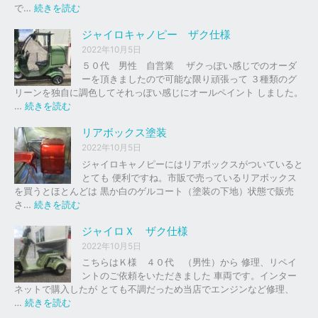
の
:
で…
続きを読む
バ
ジ
イ
ャ
ジャイロキャノピー ザク仕様
ク
イ
2022年10月5日
、
ロ
５０代 男性 自営業 ザクっぽい感じでのオーダ
車
Ｘ
ーを頂きましたので可能な限り頑張って ３種類のグ
の
リーンを独自に調色してそれっぽい感じにオールペイント しました。
下
ソ
:
…
続きを読む
取
リ
ジ
り
ッ
ャ
リアボックス塗装
、
ド
イ
2022年10月5日
買
レ
ロ
ジャイロキャノピーにはリアボックスがついていると
取
ッ
キ
とても 便利ですね。市販で売っているリアボックス
を
ド
ャ
を買うとほとんどは 黒か白のゲルコート（塗装の下地）状態で販売
は
ノ
:
さ…
続きを読む
じ
ピ
リ
め
ー
ア
ジャイロＸ ザク仕様
ま
ボ
し
2022年10月5日
ザ
ッ
た
こちらはＫ様 ４０代 （男性）から 修理、リペイ
ク
ク
。
ントのご依頼をいただきました 車両です。インター
仕
ス
ネットで購入したが とても不調だっため当店でエンジンなど修理、
様
塗
:
…
続きを読む
装
ジ