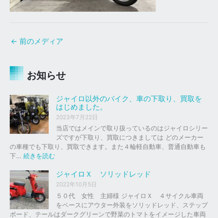
←
前のメディア
お知らせ
ジャイロ以外のバイク、車の下取り、買取を
はじめました。
2023年7月22日
当店ではメインで取り扱っているのはジャイロシリー
ズですが下取り、買取につきましては どのメーカー
の車種でも下取り、買取できます。また４輪軽自動車、普通自動車も
:
下…
続きを読む
ジ
ャ
ジャイロＸ ソリッドレッド
イ
2022年10月5日
ロ
５０代 女性 主婦様 ジャイロＸ ４サイクル車両
以
をベースにアウター外装をソリッドレッド、ステップ
外
ボード、テールはダークグリーンで野菜のトマトをイメージした車両