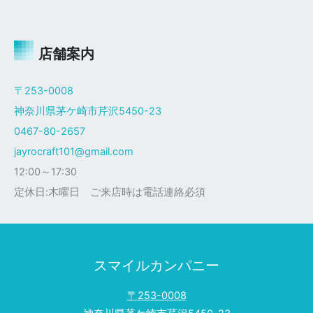
ャ
イ
ロ
Ｘ
店舗案内
ザ
ク
〒253-0008
仕
神奈川県茅ケ崎市芹沢5450-23
様
0467-80-2657
jayrocraft101@gmail.com
12:00～17:30
定休日:木曜日 ご来店時は電話連絡必須
スマイルカンパニー
〒253-0008