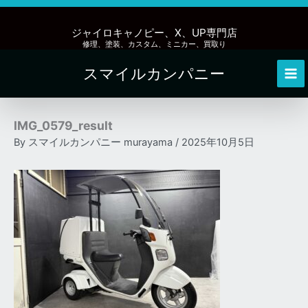
内
容
ジャイロキャノピー、X、UP専門店
を
修理、塗装、カスタム、ミニカー、買取り
ス
スマイルカンパニー
キ
Mai
ッ
Me
プ
IMG_0579_result
By
スマイルカンパニー murayama
/
2025年10月5日