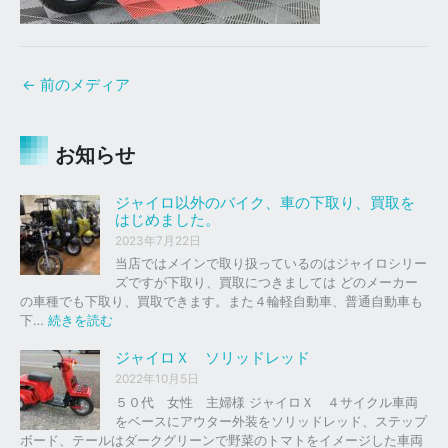
←
前のメディア
お知らせ
ジャイロ以外のバイク、車の下取り、買取を
はじめました。
2023年7月22日
当店ではメインで取り扱っているのはジャイロシリー
ズですが下取り、買取につきましては どのメーカー
の車種でも下取り、買取できます。また４輪軽自動車、普通自動車も
:
下…
続きを読む
ジ
ャ
ジャイロＸ ソリッドレッド
イ
2022年10月5日
ロ
５０代 女性 主婦様 ジャイロＸ ４サイクル車両
以
をベースにアウター外装をソリッドレッド、ステップ
外
ボード、テールはダークグリーンで野菜のトマトをイメージした車両