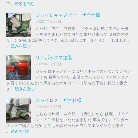
の
:
で…
続きを読む
バ
ジ
イ
ャ
ジャイロキャノピー ザク仕様
ク
イ
2022年10月5日
、
ロ
５０代 男性 自営業 ザクっぽい感じでのオーダ
車
Ｘ
ーを頂きましたので可能な限り頑張って ３種類のグ
の
リーンを独自に調色してそれっぽい感じにオールペイント しました。
下
ソ
:
…
続きを読む
取
リ
ジ
り
ッ
ャ
リアボックス塗装
、
ド
イ
2022年10月5日
買
レ
ロ
ジャイロキャノピーにはリアボックスがついていると
取
ッ
キ
とても 便利ですね。市販で売っているリアボックス
を
ド
ャ
を買うとほとんどは 黒か白のゲルコート（塗装の下地）状態で販売
は
ノ
:
さ…
続きを読む
じ
ピ
リ
め
ー
ア
ジャイロＸ ザク仕様
ま
ボ
し
2022年10月5日
ザ
ッ
た
こちらはＫ様 ４０代 （男性）から 修理、リペイ
ク
ク
。
ントのご依頼をいただきました 車両です。インター
仕
ス
ネットで購入したが とても不調だっため当店でエンジンなど修理、
様
塗
:
…
続きを読む
装
ジ