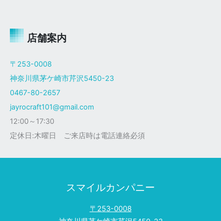
ャ
イ
ロ
Ｘ
店舗案内
ザ
ク
〒253-0008
仕
神奈川県茅ケ崎市芹沢5450-23
様
0467-80-2657
jayrocraft101@gmail.com
12:00～17:30
定休日:木曜日 ご来店時は電話連絡必須
スマイルカンパニー
〒253-0008