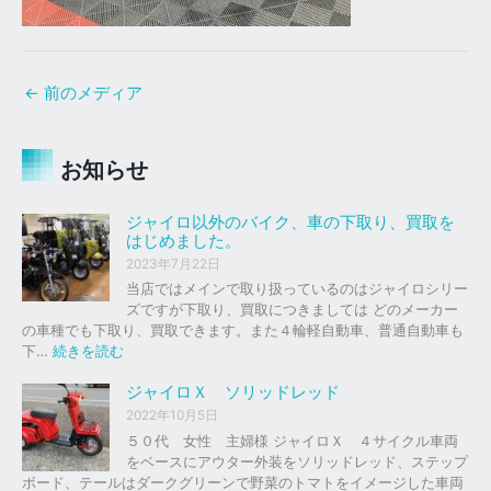
←
前のメディア
お知らせ
ジャイロ以外のバイク、車の下取り、買取を
はじめました。
2023年7月22日
当店ではメインで取り扱っているのはジャイロシリー
ズですが下取り、買取につきましては どのメーカー
の車種でも下取り、買取できます。また４輪軽自動車、普通自動車も
:
下…
続きを読む
ジ
ャ
ジャイロＸ ソリッドレッド
イ
2022年10月5日
ロ
５０代 女性 主婦様 ジャイロＸ ４サイクル車両
以
をベースにアウター外装をソリッドレッド、ステップ
外
ボード、テールはダークグリーンで野菜のトマトをイメージした車両