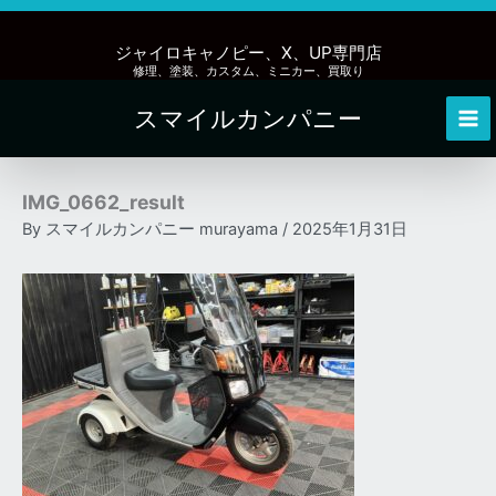
内
容
ジャイロキャノピー、X、UP専門店
を
修理、塗装、カスタム、ミニカー、買取り
ス
スマイルカンパニー
キ
Mai
ッ
Me
プ
IMG_0662_result
By
スマイルカンパニー murayama
/
2025年1月31日