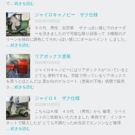
の
:
で…
続きを読む
バ
ジ
イ
ャ
ジャイロキャノピー ザク仕様
ク
イ
2022年10月5日
、
ロ
５０代 男性 自営業 ザクっぽい感じでのオーダ
車
Ｘ
ーを頂きましたので可能な限り頑張って ３種類のグ
の
リーンを独自に調色してそれっぽい感じにオールペイント しました。
下
ソ
:
…
続きを読む
取
リ
ジ
り
ッ
ャ
リアボックス塗装
、
ド
イ
2022年10月5日
買
レ
ロ
ジャイロキャノピーにはリアボックスがついていると
取
ッ
キ
とても 便利ですね。市販で売っているリアボックス
を
ド
ャ
を買うとほとんどは 黒か白のゲルコート（塗装の下地）状態で販売
は
ノ
:
さ…
続きを読む
じ
ピ
リ
め
ー
ア
ジャイロＸ ザク仕様
ま
ボ
し
2022年10月5日
ザ
ッ
た
こちらはＫ様 ４０代 （男性）から 修理、リペイ
ク
ク
。
ントのご依頼をいただきました 車両です。インター
仕
ス
ネットで購入したが とても不調だっため当店でエンジンなど修理、
様
塗
:
…
続きを読む
装
ジ