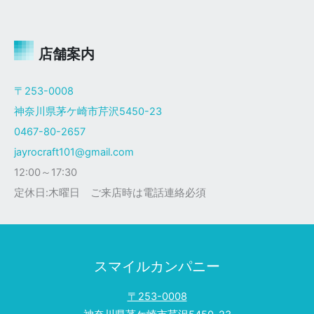
ャ
イ
ロ
Ｘ
店舗案内
ザ
ク
〒253-0008
仕
神奈川県茅ケ崎市芹沢5450-23
様
0467-80-2657
jayrocraft101@gmail.com
12:00～17:30
定休日:木曜日 ご来店時は電話連絡必須
スマイルカンパニー
〒253-0008