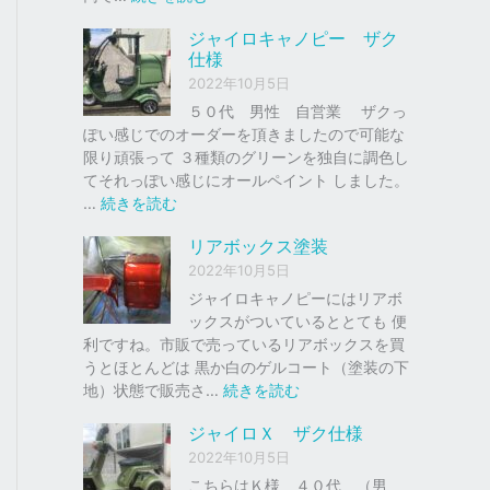
ク
ジ
ジャイロキャノピー ザク
、
ャ
仕様
車
イ
2022年10月5日
の
ロ
下
Ｘ
５０代 男性 自営業 ザクっ
取
ぽい感じでのオーダーを頂きましたので可能な
り
ソ
限り頑張って ３種類のグリーンを独自に調色し
、
リ
てそれっぽい感じにオールペイント しました。
買
ッ
:
…
続きを読む
取
ド
ジ
リアボックス塗装
を
レ
ャ
は
ッ
イ
2022年10月5日
じ
ド
ロ
ジャイロキャノピーにはリアボ
め
キ
ックスがついているととても 便
ま
ャ
利ですね。市販で売っているリアボックスを買
し
ノ
うとほとんどは 黒か白のゲルコート（塗装の下
た
ピ
:
地）状態で販売さ…
続きを読む
。
ー
リ
ジャイロＸ ザク仕様
ア
ザ
2022年10月5日
ボ
ク
ッ
こちらはＫ様 ４０代 （男