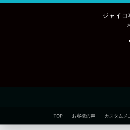
内
容
ジャイロ
を
ス
キ
ッ
プ
TOP
お客様の声
カスタムメ