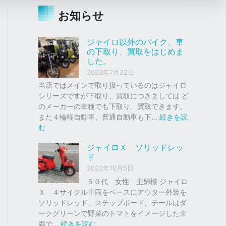
お知らせ
ジャイロ以外のバイク、車
の下取り、買取をはじめま
した。
2023年7月22日
当店ではメインで取り扱っているのはジャイロ
シリーズですが下取り、買取につきましては ど
のメーカーの車種でも下取り、買取できます。
また４輪軽自動車、普通自動車も下…
続きを読
:
む
ジ
ジャイロＸ ソリッドレッ
ャ
ド
イ
2022年10月5日
ロ
以
５０代 女性 主婦様 ジャイロ
外
Ｘ ４サイクル車両をベースにアウター外装を
の
ソリッドレッド、ステップボード、テールはダ
バ
ークグリーンで野菜のトマトをイメージした車
イ
:
両で…
続きを読む