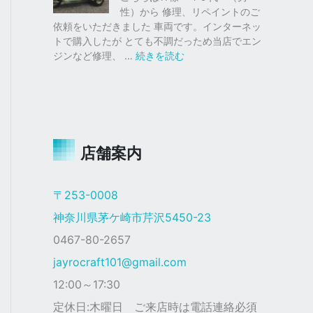
仕
ク
性）から 修理、リペイントのご
様
ス
依頼をいただきました 車両です。インターネッ
塗
トで購入したが とても不調だっため当店でエン
装
:
ジンなど修理、 …
続きを読む
ジ
ャ
イ
ロ
Ｘ
店舗案内
ザ
ク
仕
〒253-0008
様
神奈川県茅ケ崎市芹沢5450-23
0467-80-2657
jayrocraft101@gmail.com
12:00～17:30
定休日:木曜日 ご来店時は電話連絡必須