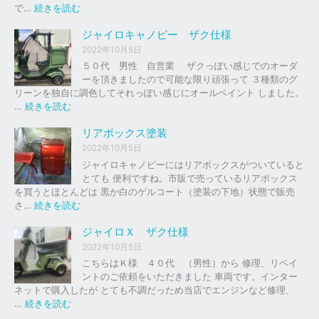
の
:
で…
続きを読む
バ
ジ
イ
ャ
ジャイロキャノピー ザク仕様
ク
イ
2022年10月5日
、
ロ
５０代 男性 自営業 ザクっぽい感じでのオーダ
車
Ｘ
ーを頂きましたので可能な限り頑張って ３種類のグ
の
リーンを独自に調色してそれっぽい感じにオールペイント しました。
下
ソ
:
…
続きを読む
取
リ
ジ
り
ッ
ャ
リアボックス塗装
、
ド
イ
2022年10月5日
買
レ
ロ
ジャイロキャノピーにはリアボックスがついていると
取
ッ
キ
とても 便利ですね。市販で売っているリアボックス
を
ド
ャ
を買うとほとんどは 黒か白のゲルコート（塗装の下地）状態で販売
は
ノ
:
さ…
続きを読む
じ
ピ
リ
め
ー
ア
ジャイロＸ ザク仕様
ま
ボ
し
2022年10月5日
ザ
ッ
た
こちらはＫ様 ４０代 （男性）から 修理、リペイ
ク
ク
。
ントのご依頼をいただきました 車両です。インター
仕
ス
ネットで購入したが とても不調だっため当店でエンジンなど修理、
様
塗
:
…
続きを読む
装
ジ