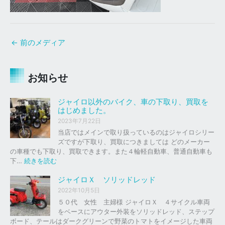
←
前のメディア
お知らせ
ジャイロ以外のバイク、車の下取り、買取を
はじめました。
2023年7月22日
当店ではメインで取り扱っているのはジャイロシリー
ズですが下取り、買取につきましては どのメーカー
の車種でも下取り、買取できます。また４輪軽自動車、普通自動車も
:
下…
続きを読む
ジ
ャ
ジャイロＸ ソリッドレッド
イ
2022年10月5日
ロ
５０代 女性 主婦様 ジャイロＸ ４サイクル車両
以
をベースにアウター外装をソリッドレッド、ステップ
外
ボード、テールはダークグリーンで野菜のトマトをイメージした車両