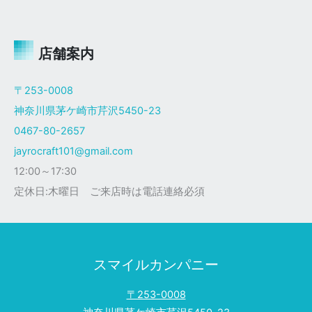
ャ
イ
ロ
Ｘ
店舗案内
ザ
ク
〒253-0008
仕
神奈川県茅ケ崎市芹沢5450-23
様
0467-80-2657
jayrocraft101@gmail.com
12:00～17:30
定休日:木曜日 ご来店時は電話連絡必須
スマイルカンパニー
〒253-0008