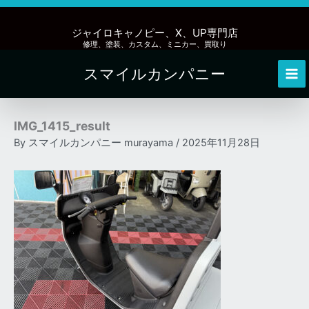
内
容
ジャイロキャノピー、X、UP専門店
を
修理、塗装、カスタム、ミニカー、買取り
ス
スマイルカンパニー
キ
Mai
ッ
Me
プ
IMG_1415_result
By
スマイルカンパニー murayama
/
2025年11月28日