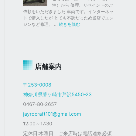
仕
ク
性）から 修理、リペイントのご
様
ス
依頼をいただきました 車両です。インターネッ
塗
トで購入したが とても不調だっため当店でエン
装
:
ジンなど修理、 …
続きを読む
ジ
ャ
イ
ロ
Ｘ
店舗案内
ザ
ク
仕
〒253-0008
様
神奈川県茅ケ崎市芹沢5450-23
0467-80-2657
jayrocraft101@gmail.com
12:00～17:30
定休日:木曜日 ご来店時は電話連絡必須