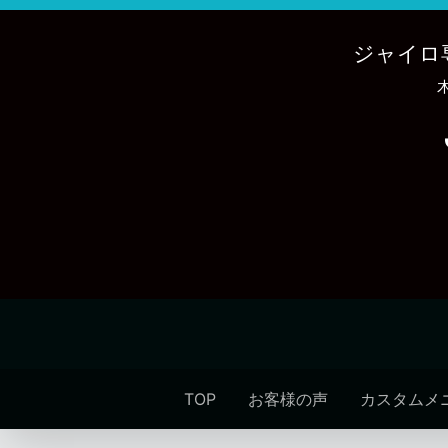
内
容
ジャイロ
を
ス
キ
ッ
プ
TOP
お客様の声
カスタムメ