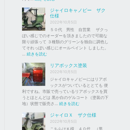
ク
ジ
ジャイロキャノピー ザク
、
ャ
仕様
車
イ
2022年10月5日
の
ロ
下
Ｘ
５０代 男性 自営業 ザクっ
取
ぽい感じでのオーダーを頂きましたので可能な
り
ソ
限り頑張って ３種類のグリーンを独自に調色し
、
リ
てそれっぽい感じにオールペイント しました。
買
ッ
:
…
続きを読む
取
ド
ジ
リアボックス塗装
を
レ
ャ
は
ッ
イ
2022年10月5日
じ
ド
ロ
ジャイロキャノピーにはリアボ
め
キ
ックスがついているととても 便
ま
ャ
利ですね。市販で売っているリアボックスを買
し
ノ
うとほとんどは 黒か白のゲルコート（塗装の下
た
ピ
:
地）状態で販売さ…
続きを読む
。
ー
リ
ジャイロＸ ザク仕様
ア
ザ
2022年10月5日
ボ
ク
ッ
こちらはＫ様 ４０代 （男