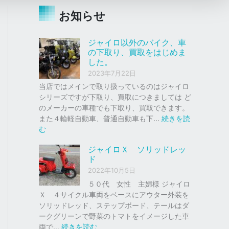
お知らせ
ジャイロ以外のバイク、車
の下取り、買取をはじめま
した。
2023年7月22日
当店ではメインで取り扱っているのはジャイロ
シリーズですが下取り、買取につきましては ど
のメーカーの車種でも下取り、買取できます。
また４輪軽自動車、普通自動車も下…
続きを読
:
む
ジ
ジャイロＸ ソリッドレッ
ャ
ド
イ
2022年10月5日
ロ
以
５０代 女性 主婦様 ジャイロ
外
Ｘ ４サイクル車両をベースにアウター外装を
の
ソリッドレッド、ステップボード、テールはダ
バ
ークグリーンで野菜のトマトをイメージした車
イ
:
両で…
続きを読む