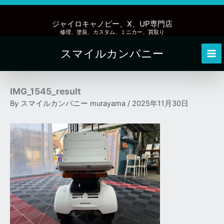
内
容
ジャイロキャノピー、X、UP専門店
を
修理、塗装、カスタム、ミニカー、買取り
ス
スマイルカンパニー
キ
Mai
ッ
Me
プ
IMG_1545_result
By
スマイルカンパニー murayama
/
2025年11月30日