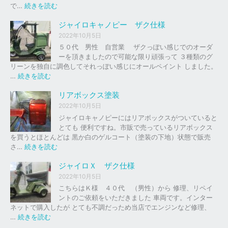
の
:
で…
続きを読む
バ
ジ
イ
ャ
ジャイロキャノピー ザク仕様
ク
イ
2022年10月5日
、
ロ
５０代 男性 自営業 ザクっぽい感じでのオーダ
車
Ｘ
ーを頂きましたので可能な限り頑張って ３種類のグ
の
リーンを独自に調色してそれっぽい感じにオールペイント しました。
下
ソ
:
…
続きを読む
取
リ
ジ
り
ッ
ャ
リアボックス塗装
、
ド
イ
2022年10月5日
買
レ
ロ
ジャイロキャノピーにはリアボックスがついていると
取
ッ
キ
とても 便利ですね。市販で売っているリアボックス
を
ド
ャ
を買うとほとんどは 黒か白のゲルコート（塗装の下地）状態で販売
は
ノ
:
さ…
続きを読む
じ
ピ
リ
め
ー
ア
ジャイロＸ ザク仕様
ま
ボ
し
2022年10月5日
ザ
ッ
た
こちらはＫ様 ４０代 （男性）から 修理、リペイ
ク
ク
。
ントのご依頼をいただきました 車両です。インター
仕
ス
ネットで購入したが とても不調だっため当店でエンジンなど修理、
様
塗
:
…
続きを読む
装
ジ