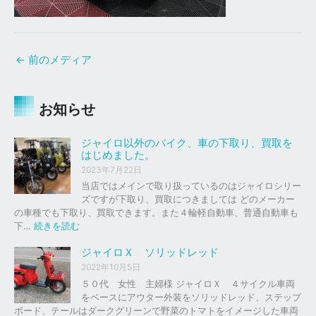
←
前のメディア
お知らせ
ジャイロ以外のバイク、車の下取り、買取を
はじめました。
2023年7月22日
当店ではメインで取り扱っているのはジャイロシリー
ズですが下取り、買取につきましては どのメーカー
の車種でも下取り、買取できます。また４輪軽自動車、普通自動車も
:
下…
続きを読む
ジ
ャ
ジャイロＸ ソリッドレッド
イ
2022年10月5日
ロ
５０代 女性 主婦様 ジャイロＸ ４サイクル車両
以
をベースにアウター外装をソリッドレッド、ステップ
外
ボード、テールはダークグリーンで野菜のトマトをイメージした車両