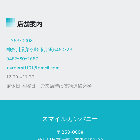
ャ
イ
ロ
Ｘ
店舗案内
ザ
ク
〒253-0008
仕
神奈川県茅ケ崎市芹沢5450-23
様
0467-80-2657
jayrocraft101@gmail.com
12:00～17:30
定休日:木曜日 ご来店時は電話連絡必須
スマイルカンパニー
〒253-0008