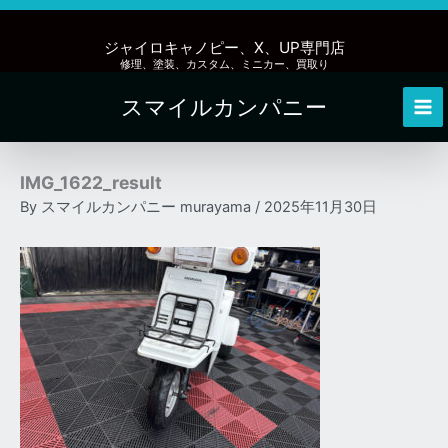
内
容
ジャイロキャノピー、X、UP専門店
を
修理、塗装、カスタム、ミニカー、買取り
ス
スマイルカンパニー
キ
Mai
ッ
Me
プ
IMG_1622_result
By
スマイルカンパニー murayama
/
2025年11月30日