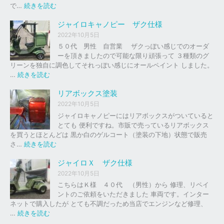
の
:
で…
続きを読む
バ
ジ
イ
ャ
ジャイロキャノピー ザク仕様
ク
イ
2022年10月5日
、
ロ
５０代 男性 自営業 ザクっぽい感じでのオーダ
車
Ｘ
ーを頂きましたので可能な限り頑張って ３種類のグ
の
リーンを独自に調色してそれっぽい感じにオールペイント しました。
下
ソ
:
…
続きを読む
取
リ
ジ
り
ッ
ャ
リアボックス塗装
、
ド
イ
2022年10月5日
買
レ
ロ
ジャイロキャノピーにはリアボックスがついていると
取
ッ
キ
とても 便利ですね。市販で売っているリアボックス
を
ド
ャ
を買うとほとんどは 黒か白のゲルコート（塗装の下地）状態で販売
は
ノ
:
さ…
続きを読む
じ
ピ
リ
め
ー
ア
ジャイロＸ ザク仕様
ま
ボ
し
2022年10月5日
ザ
ッ
た
こちらはＫ様 ４０代 （男性）から 修理、リペイ
ク
ク
。
ントのご依頼をいただきました 車両です。インター
仕
ス
ネットで購入したが とても不調だっため当店でエンジンなど修理、
様
塗
:
…
続きを読む
装
ジ