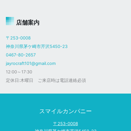
ャ
イ
ロ
Ｘ
店舗案内
ザ
ク
〒253-0008
仕
神奈川県茅ケ崎市芹沢5450-23
様
0467-80-2657
jayrocraft101@gmail.com
12:00～17:30
定休日:木曜日 ご来店時は電話連絡必須
スマイルカンパニー
〒253-0008