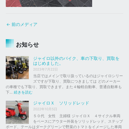
←
前のメディア
お知らせ
ジャイロ以外のバイク、車の下取り、買取を
はじめました。
2023年7月22日
当店ではメインで取り扱っているのはジャイロシリー
ズですが下取り、買取につきましては どのメーカー
の車種でも下取り、買取できます。また４輪軽自動車、普通自動車も
:
下…
続きを読む
ジ
ャ
ジャイロＸ ソリッドレッド
イ
2022年10月5日
ロ
５０代 女性 主婦様 ジャイロＸ ４サイクル車両
以
をベースにアウター外装をソリッドレッド、ステップ
外
ボード、テールはダークグリーンで野菜のトマトをイメージした車両