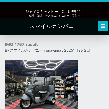
内
容
ジャイロキャノピー、X、UP専門店
を
修理、塗装、カスタム、ミニカー、買取り
ス
スマイルカンパニー
キ
Mai
ッ
Me
プ
IMG_1757_result
By
スマイルカンパニー murayama
/
2025年12月2日