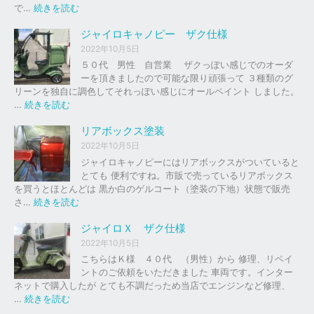
の
:
で…
続きを読む
バ
ジ
イ
ャ
ジャイロキャノピー ザク仕様
ク
イ
2022年10月5日
、
ロ
５０代 男性 自営業 ザクっぽい感じでのオーダ
車
Ｘ
ーを頂きましたので可能な限り頑張って ３種類のグ
の
リーンを独自に調色してそれっぽい感じにオールペイント しました。
下
ソ
:
…
続きを読む
取
リ
ジ
り
ッ
ャ
リアボックス塗装
、
ド
イ
2022年10月5日
買
レ
ロ
ジャイロキャノピーにはリアボックスがついていると
取
ッ
キ
とても 便利ですね。市販で売っているリアボックス
を
ド
ャ
を買うとほとんどは 黒か白のゲルコート（塗装の下地）状態で販売
は
ノ
:
さ…
続きを読む
じ
ピ
リ
め
ー
ア
ジャイロＸ ザク仕様
ま
ボ
し
2022年10月5日
ザ
ッ
た
こちらはＫ様 ４０代 （男性）から 修理、リペイ
ク
ク
。
ントのご依頼をいただきました 車両です。インター
仕
ス
ネットで購入したが とても不調だっため当店でエンジンなど修理、
様
塗
:
…
続きを読む
装
ジ