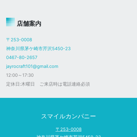
ャ
イ
ロ
Ｘ
店舗案内
ザ
ク
〒253-0008
仕
神奈川県茅ケ崎市芹沢5450-23
様
0467-80-2657
jayrocraft101@gmail.com
12:00～17:30
定休日:木曜日 ご来店時は電話連絡必須
スマイルカンパニー
〒253-0008