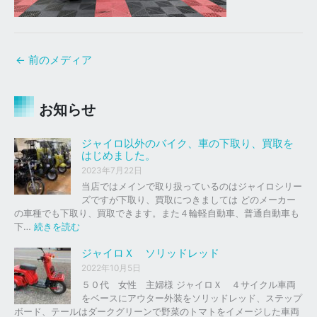
←
前のメディア
お知らせ
ジャイロ以外のバイク、車の下取り、買取を
はじめました。
2023年7月22日
当店ではメインで取り扱っているのはジャイロシリー
ズですが下取り、買取につきましては どのメーカー
の車種でも下取り、買取できます。また４輪軽自動車、普通自動車も
:
下…
続きを読む
ジ
ャ
ジャイロＸ ソリッドレッド
イ
2022年10月5日
ロ
５０代 女性 主婦様 ジャイロＸ ４サイクル車両
以
をベースにアウター外装をソリッドレッド、ステップ
外
ボード、テールはダークグリーンで野菜のトマトをイメージした車両