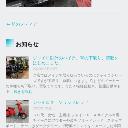
←
前のメディア
お知らせ
ジャイロ以外のバイク、車の下取り、買取を
はじめました。
2023年7月22日
当店ではメインで取り扱っているのはジャイロシリー
ズですが下取り、買取につきましては どのメーカー
の車種でも下取り、買取できます。また４輪軽自動車、普通自動車も
:
下…
続きを読む
ジ
ャ
ジャイロＸ ソリッドレッド
イ
2022年10月5日
ロ
５０代 女性 主婦様 ジャイロＸ ４サイクル車両
以
をベースにアウター外装をソリッドレッド、ステップ
外
ボード、テールはダークグリーンで野菜のトマトをイメージした車両