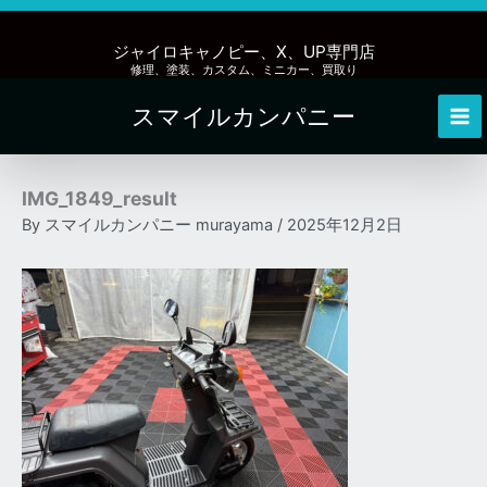
内
容
ジャイロキャノピー、X、UP専門店
を
修理、塗装、カスタム、ミニカー、買取り
ス
スマイルカンパニー
キ
Mai
ッ
Me
プ
IMG_1849_result
By
スマイルカンパニー murayama
/
2025年12月2日