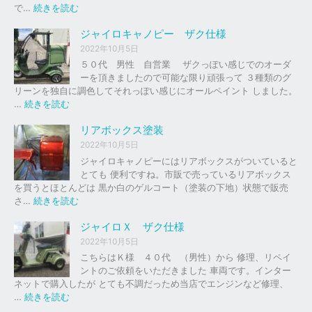
の
:
で…
続きを読む
バ
ジ
イ
ャ
ジャイロキャノピー ザク仕様
ク
イ
2022年10月5日
、
ロ
５０代 男性 自営業 ザクっぽい感じでのオーダ
車
Ｘ
ーを頂きましたので可能な限り頑張って ３種類のグ
の
リーンを独自に調色してそれっぽい感じにオールペイント しました。
下
ソ
:
…
続きを読む
取
リ
ジ
り
ッ
ャ
リアボックス塗装
、
ド
イ
2022年10月5日
買
レ
ロ
ジャイロキャノピーにはリアボックスがついていると
取
ッ
キ
とても 便利ですね。市販で売っているリアボックス
を
ド
ャ
を買うとほとんどは 黒か白のゲルコート（塗装の下地）状態で販売
は
ノ
:
さ…
続きを読む
じ
ピ
リ
め
ー
ア
ジャイロＸ ザク仕様
ま
ボ
し
2022年10月5日
ザ
ッ
た
こちらはＫ様 ４０代 （男性）から 修理、リペイ
ク
ク
。
ントのご依頼をいただきました 車両です。インター
仕
ス
ネットで購入したが とても不調だっため当店でエンジンなど修理、
様
塗
:
…
続きを読む
装
ジ