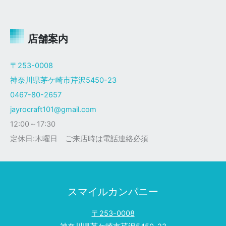
ャ
イ
ロ
Ｘ
店舗案内
ザ
ク
〒253-0008
仕
神奈川県茅ケ崎市芹沢5450-23
様
0467-80-2657
jayrocraft101@gmail.com
12:00～17:30
定休日:木曜日 ご来店時は電話連絡必須
スマイルカンパニー
〒253-0008