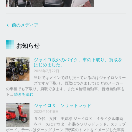
←
前のメディア
お知らせ
ジャイロ以外のバイク、車の下取り、買取を
はじめました。
2023年7月22日
当店ではメインで取り扱っているのはジャイロシリー
ズですが下取り、買取につきましては どのメーカー
の車種でも下取り、買取できます。また４輪軽自動車、普通自動車も
:
下…
続きを読む
ジ
ャ
ジャイロＸ ソリッドレッド
イ
2022年10月5日
ロ
５０代 女性 主婦様 ジャイロＸ ４サイクル車両
以
をベースにアウター外装をソリッドレッド、ステップ
外
ボード、テールはダークグリーンで野菜のトマトをイメージした車両