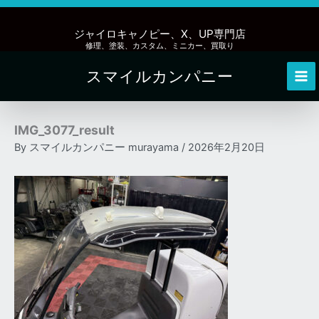
内
容
ジャイロキャノピー、X、UP専門店
を
修理、塗装、カスタム、ミニカー、買取り
ス
スマイルカンパニー
キ
Mai
ッ
Me
プ
IMG_3077_result
By
スマイルカンパニー murayama
/
2026年2月20日