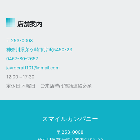
ャ
イ
ロ
Ｘ
店舗案内
ザ
ク
〒253-0008
仕
神奈川県茅ケ崎市芹沢5450-23
様
0467-80-2657
jayrocraft101@gmail.com
12:00～17:30
定休日:木曜日 ご来店時は電話連絡必須
スマイルカンパニー
〒253-0008