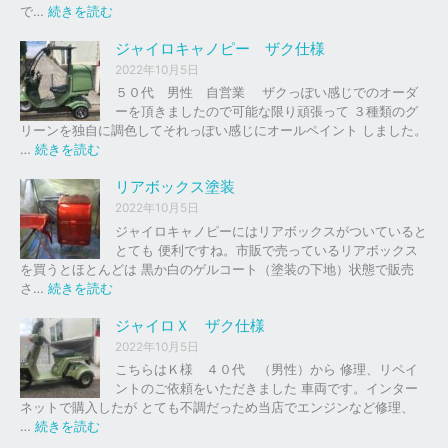
の
:
で…
続きを読む
バ
ジ
イ
ャ
ジャイロキャノピー ザク仕様
ク
イ
2022年10月5日
、
ロ
５０代 男性 自営業 ザクっぽい感じでのオーダ
車
Ｘ
ーを頂きましたので可能な限り頑張って ３種類のグ
の
リーンを独自に調色してそれっぽい感じにオールペイント しました。
下
ソ
:
…
続きを読む
取
リ
ジ
り
ッ
ャ
リアボックス塗装
、
ド
イ
2022年10月5日
買
レ
ロ
ジャイロキャノピーにはリアボックスがついていると
取
ッ
キ
とても 便利ですね。市販で売っているリアボックス
を
ド
ャ
を買うとほとんどは 黒か白のゲルコート（塗装の下地）状態で販売
は
ノ
:
さ…
続きを読む
じ
ピ
リ
め
ー
ア
ジャイロＸ ザク仕様
ま
ボ
し
2022年10月5日
ザ
ッ
た
こちらはＫ様 ４０代 （男性）から 修理、リペイ
ク
ク
。
ントのご依頼をいただきました 車両です。インター
仕
ス
ネットで購入したが とても不調だっため当店でエンジンなど修理、
様
塗
:
…
続きを読む
装
ジ