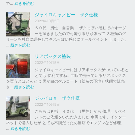
の
:
で…
続きを読む
バ
ジ
イ
ャ
ジャイロキャノピー ザク仕様
ク
イ
2022年10月5日
、
ロ
５０代 男性 自営業 ザクっぽい感じでのオーダ
車
Ｘ
ーを頂きましたので可能な限り頑張って ３種類のグ
の
リーンを独自に調色してそれっぽい感じにオールペイント しました。
下
ソ
:
…
続きを読む
取
リ
ジ
り
ッ
ャ
リアボックス塗装
、
ド
イ
2022年10月5日
買
レ
ロ
ジャイロキャノピーにはリアボックスがついていると
取
ッ
キ
とても 便利ですね。市販で売っているリアボックス
を
ド
ャ
を買うとほとんどは 黒か白のゲルコート（塗装の下地）状態で販売
は
ノ
:
さ…
続きを読む
じ
ピ
リ
め
ー
ア
ジャイロＸ ザク仕様
ま
ボ
し
2022年10月5日
ザ
ッ
た
こちらはＫ様 ４０代 （男性）から 修理、リペイ
ク
ク
。
ントのご依頼をいただきました 車両です。インター
仕
ス
ネットで購入したが とても不調だっため当店でエンジンなど修理、
様
塗
:
…
続きを読む
装
ジ