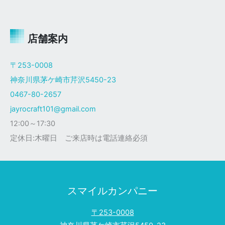
ャ
イ
ロ
Ｘ
店舗案内
ザ
ク
〒253-0008
仕
神奈川県茅ケ崎市芹沢5450-23
様
0467-80-2657
jayrocraft101@gmail.com
12:00～17:30
定休日:木曜日 ご来店時は電話連絡必須
スマイルカンパニー
〒253-0008