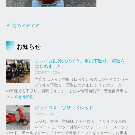
←
前のメディア
お知らせ
ジャイロ以外のバイク、車の下取り、買取を
はじめました。
2023年7月22日
当店ではメインで取り扱っているのはジャイロシリー
ズですが下取り、買取につきましては どのメーカー
の車種でも下取り、買取できます。また４輪軽自動車、普通自動車も
:
下…
続きを読む
ジ
ャ
ジャイロＸ ソリッドレッド
イ
2022年10月5日
ロ
５０代 女性 主婦様 ジャイロＸ ４サイクル車両
以
をベースにアウター外装をソリッドレッド、ステップ
外
ボード、テールはダークグリーンで野菜のトマトをイメージした車両