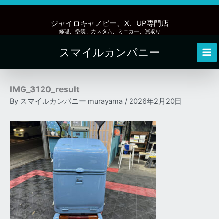
内
容
ジャイロキャノピー、X、UP専門店
を
修理、塗装、カスタム、ミニカー、買取り
ス
スマイルカンパニー
キ
Mai
ッ
Me
プ
IMG_3120_result
By
スマイルカンパニー murayama
/
2026年2月20日