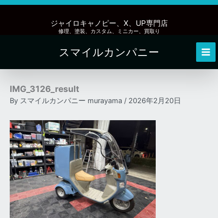
内
容
ジャイロキャノピー、X、UP専門店
を
修理、塗装、カスタム、ミニカー、買取り
ス
スマイルカンパニー
キ
Mai
ッ
Me
プ
IMG_3126_result
By
スマイルカンパニー murayama
/
2026年2月20日