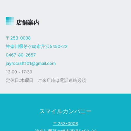
ャ
イ
ロ
Ｘ
店舗案内
ザ
ク
〒253-0008
仕
神奈川県茅ケ崎市芹沢5450-23
様
0467-80-2657
jayrocraft101@gmail.com
12:00～17:30
定休日:木曜日 ご来店時は電話連絡必須
スマイルカンパニー
〒253-0008