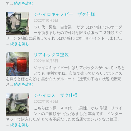
の
:
で…
続きを読む
バ
ジ
イ
ャ
ジャイロキャノピー ザク仕様
ク
イ
2022年10月5日
、
ロ
５０代 男性 自営業 ザクっぽい感じでのオーダ
車
Ｘ
ーを頂きましたので可能な限り頑張って ３種類のグ
の
リーンを独自に調色してそれっぽい感じにオールペイント しました。
下
ソ
:
…
続きを読む
取
リ
ジ
り
ッ
ャ
リアボックス塗装
、
ド
イ
2022年10月5日
買
レ
ロ
ジャイロキャノピーにはリアボックスがついていると
取
ッ
キ
とても 便利ですね。市販で売っているリアボックス
を
ド
ャ
を買うとほとんどは 黒か白のゲルコート（塗装の下地）状態で販売
は
ノ
:
さ…
続きを読む
じ
ピ
リ
め
ー
ア
ジャイロＸ ザク仕様
ま
ボ
し
2022年10月5日
ザ
ッ
た
こちらはＫ様 ４０代 （男性）から 修理、リペイ
ク
ク
。
ントのご依頼をいただきました 車両です。インター
仕
ス
ネットで購入したが とても不調だっため当店でエンジンなど修理、
様
塗
:
…
続きを読む
装
ジ