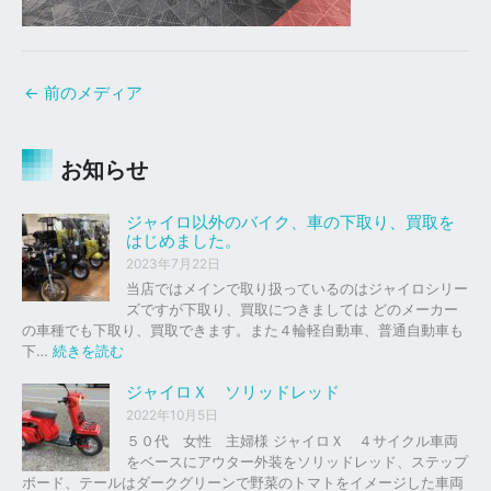
←
前のメディア
お知らせ
ジャイロ以外のバイク、車の下取り、買取を
はじめました。
2023年7月22日
当店ではメインで取り扱っているのはジャイロシリー
ズですが下取り、買取につきましては どのメーカー
の車種でも下取り、買取できます。また４輪軽自動車、普通自動車も
:
下…
続きを読む
ジ
ャ
ジャイロＸ ソリッドレッド
イ
2022年10月5日
ロ
５０代 女性 主婦様 ジャイロＸ ４サイクル車両
以
をベースにアウター外装をソリッドレッド、ステップ
外
ボード、テールはダークグリーンで野菜のトマトをイメージした車両