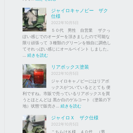
ク
ジ
ジャイロキャノピー ザク
、
ャ
仕様
車
イ
2022年10月5日
の
ロ
下
Ｘ
５０代 男性 自営業 ザクっ
取
ぽい感じでのオーダーを頂きましたので可能な
り
ソ
限り頑張って ３種類のグリーンを独自に調色し
、
リ
てそれっぽい感じにオールペイント しました。
買
ッ
:
…
続きを読む
取
ド
ジ
リアボックス塗装
を
レ
ャ
は
ッ
イ
2022年10月5日
じ
ド
ロ
ジャイロキャノピーにはリアボ
め
キ
ックスがついているととても 便
ま
ャ
利ですね。市販で売っているリアボックスを買
し
ノ
うとほとんどは 黒か白のゲルコート（塗装の下
た
ピ
:
地）状態で販売さ…
続きを読む
。
ー
リ
ジャイロＸ ザク仕様
ア
ザ
2022年10月5日
ボ
ク
ッ
こちらはＫ様 ４０代 （男