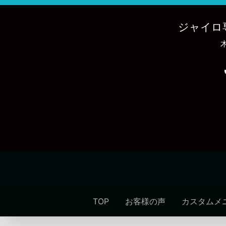
内
容
ジャイロ
を
ス
キ
ッ
プ
TOP
お客様の声
カスタムメ