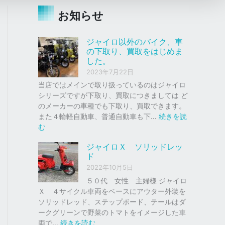
お知らせ
ジャイロ以外のバイク、車
の下取り、買取をはじめま
した。
2023年7月22日
当店ではメインで取り扱っているのはジャイロ
シリーズですが下取り、買取につきましては ど
のメーカーの車種でも下取り、買取できます。
また４輪軽自動車、普通自動車も下…
続きを読
:
む
ジ
ジャイロＸ ソリッドレッ
ャ
ド
イ
2022年10月5日
ロ
以
５０代 女性 主婦様 ジャイロ
外
Ｘ ４サイクル車両をベースにアウター外装を
の
ソリッドレッド、ステップボード、テールはダ
バ
ークグリーンで野菜のトマトをイメージした車
イ
:
両で…
続きを読む