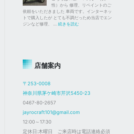
仕
ク
性）から 修理、リペイントのご
様
ス
依頼をいただきました 車両です。インターネッ
塗
トで購入したが とても不調だっため当店でエン
装
:
ジンなど修理、 …
続きを読む
ジ
ャ
イ
ロ
Ｘ
店舗案内
ザ
ク
仕
〒253-0008
様
神奈川県茅ケ崎市芹沢5450-23
0467-80-2657
jayrocraft101@gmail.com
12:00～17:30
定休日:木曜日 ご来店時は電話連絡必須